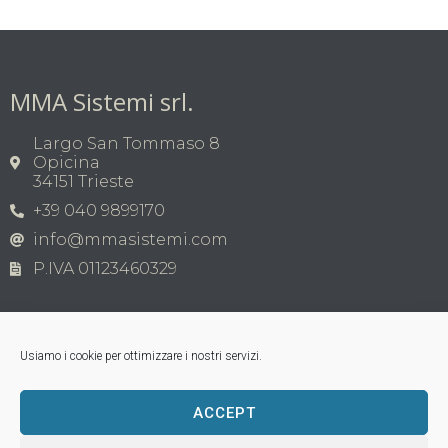
MMA Sistemi srl.
Largo San Tommaso 8
Opicina
34151 Trieste
+39 040 9899170
info@mmasistemi.com
P.IVA 01123460329
Usiamo i cookie per ottimizzare i nostri servizi.
ACCEPT
Copyright © MMA Sistemi s.r.l. 2026 | P.IVA
01123460329