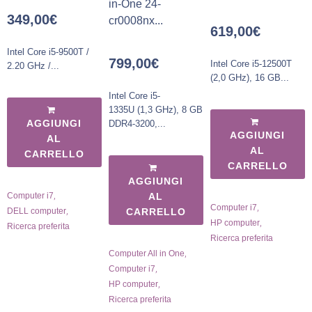
in-One 24-
349,00
€
cr0008nx...
619,00
€
Intel Core i5-9500T /
799,00
€
Intel Core i5-12500T
2.20 GHz /...
(2,0 GHz), 16 GB...
Intel Core i5-
1335U (1,3 GHz), 8 GB
AGGIUNGI
DDR4-3200,...
AGGIUNGI
AL
AL
CARRELLO
CARRELLO
AGGIUNGI
,
Computer i7
AL
,
Computer i7
,
DELL computer
CARRELLO
,
HP computer
Ricerca preferita
Ricerca preferita
,
Computer All in One
,
Computer i7
,
HP computer
Ricerca preferita