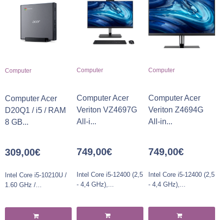
Computer
Computer
Computer
Computer Acer
Computer Acer
Computer Acer
Veriton VZ4697G
Veriton Z4694G
D20Q1 / i5 / RAM
All-i...
All-in...
8 GB...
749,00
€
749,00
€
309,00
€
Intel Core i5-12400 (2,5
Intel Core i5-12400 (2,5
Intel Core i5-10210U /
- 4,4 GHz),...
- 4,4 GHz),...
1.60 GHz /...