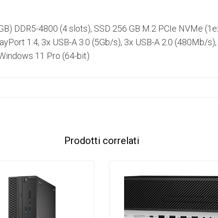
x8GB) DDR5-4800 (4 slots), SSD 256 GB M.2 PCIe NVMe (1ex
ayPort 1.4, 3x USB-A 3.0 (5Gb/​s), 3x USB-A 2.0 (480Mb/​s),
 Windows 11 Pro (64-bit)
Prodotti correlati