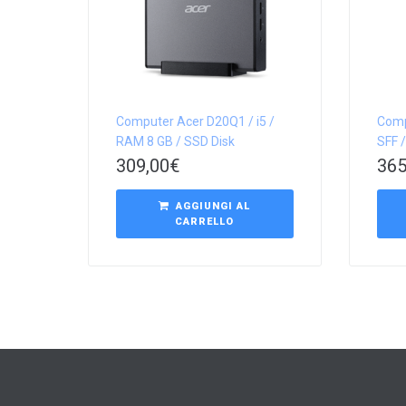
Computer Acer D20Q1 / i5 /
Comp
RAM 8 GB / SSD Disk
SFF /
309,00
€
365
AGGIUNGI AL
CARRELLO