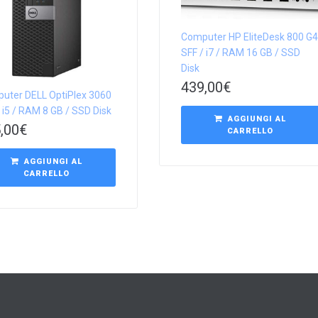
Computer HP EliteDesk 800 G4
SFF / i7 / RAM 16 GB / SSD
Disk
439,00
€
uter DELL OptiPlex 3060
 i5 / RAM 8 GB / SSD Disk
AGGIUNGI AL
,00
€
CARRELLO
AGGIUNGI AL
CARRELLO