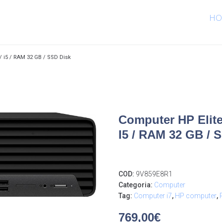
HO
/ i5 / RAM 32 GB / SSD Disk
Computer HP Elite
I5 / RAM 32 GB / 
COD:
9V859E8R1
Categoria:
Computer
Tag:
Computer i7
,
HP computer
,
769,00
€