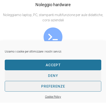
Noleggio hardware
Noleggiamo laptop, PC, stampanti multifunzione per aule didattiche,
corsi aziendali
Usiamo i cookie per ottimizzare i nostri servizi.
Sviluppo software
Siti dalla semplice pagina di cortesia in HTML a CMS WordPress,
ACCEPT
gestionali per uso interno o per la supervisione delle relazioni col
cliente
DENY
PREFERENZE
Cookie Policy