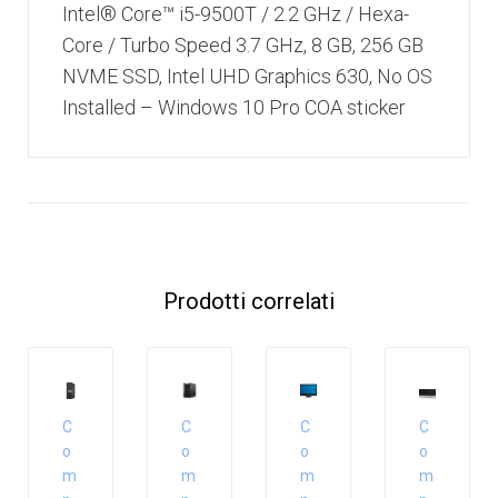
Intel® Core™ i5-9500T / 2.2 GHz / Hexa-
Core / Turbo Speed 3.7 GHz, 8 GB, 256 GB
NVME SSD, Intel UHD Graphics 630, No OS
Installed – Windows 10 Pro COA sticker
Prodotti correlati
C
C
C
C
o
o
o
o
m
m
m
m