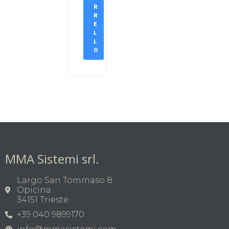
R
R
E
L
L
O
MMA Sistemi srl.
Largo San Tommaso 8
Opicina
34151 Trieste
+39 040 9899170