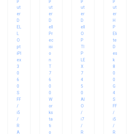
p
p
p
p
ut
ut
ut
ut
er
er
er
er
D
D
D
H
EL
ell
ell
P
L
Pr
O
Eli
O
ec
P
te
pt
isi
TI
D
iPl
o
P
es
ex
n
LE
k
3
T
X
8
0
7
7
0
6
6
4
0
0
0
5
G
S
0
0
4
FF
W
AI
S
/
or
O
FF
i5
ks
/
/
/
ta
i7
i5
R
ti
/
/
A
o
R
R