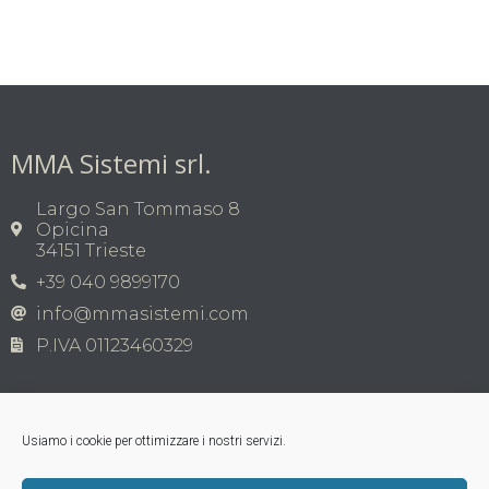
MMA Sistemi srl.
Largo San Tommaso 8
Opicina
34151 Trieste
+39 040 9899170
info@mmasistemi.com
P.IVA 01123460329
Usiamo i cookie per ottimizzare i nostri servizi.