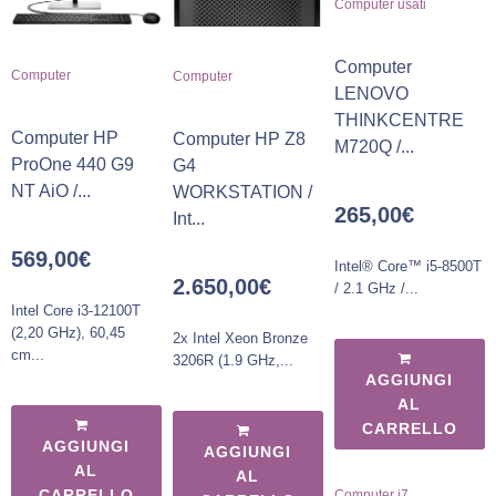
Computer usati
Computer
Computer
Computer
LENOVO
THINKCENTRE
Computer HP
Computer HP Z8
M720Q /...
ProOne 440 G9
G4
NT AiO /...
WORKSTATION /
265,00
€
Int...
569,00
€
Intel® Core™ i5-8500T
2.650,00
€
/ 2.1 GHz /...
Intel Core i3-12100T
(2,20 GHz), 60,45
2x Intel Xeon Bronze
cm...
3206R (1.9 GHz,...
AGGIUNGI
AL
CARRELLO
AGGIUNGI
AGGIUNGI
AL
AL
,
CARRELLO
Computer i7