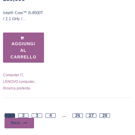
Intel® Core™ i5-8500T
/ 2.1 GHz /...
AGGIUNGI
AL
CARRELLO
,
Computer i7
,
LENOVO computer
Ricerca preferita
1
2
3
4
…
26
27
28
Next