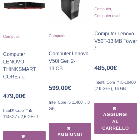
,
Computer
Computer usati
Computer Lenovo
Computer
Computer
V50T-13IMB Tower
/...
Computer Lenovo
Computer
V50t Gen 2-
LENOVO
485,00
€
13IOB...
THINKSMART
CORE / i...
Intel® Core™ i5-10400
599,00
€
(2.9 GHz), 16 GB...
479,00
€
Intel Core i5 11400, , 8
GB,...
Intel® Core™ i5-
AGGIUNGI
1145G7 / 2,6 GHz /...
AL
CARRELLO
AGGIUNGI