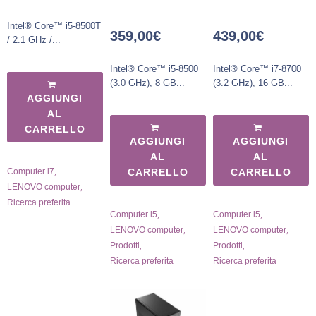
Intel® Core™ i5-8500T
359,00
€
439,00
€
/ 2.1 GHz /...
Intel® Core™ i5-8500
Intel® Core™ i7-8700
(3.0 GHz), 8 GB...
(3.2 GHz), 16 GB...
AGGIUNGI
AL
CARRELLO
AGGIUNGI
AGGIUNGI
AL
AL
,
Computer i7
CARRELLO
CARRELLO
,
LENOVO computer
Ricerca preferita
,
,
Computer i5
Computer i5
,
,
LENOVO computer
LENOVO computer
,
,
Prodotti
Prodotti
Ricerca preferita
Ricerca preferita