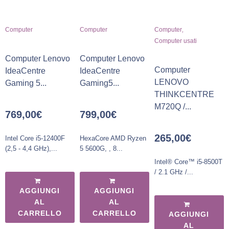
,
Computer
Computer
Computer
Computer usati
Computer Lenovo
Computer Lenovo
Computer
IdeaCentre
IdeaCentre
LENOVO
Gaming 5...
Gaming5...
THINKCENTRE
M720Q /...
769,00
€
799,00
€
265,00
€
Intel Core i5-12400F
HexaCore AMD Ryzen
(2,5 - 4,4 GHz),...
5 5600G, , 8...
Intel® Core™ i5-8500T
/ 2.1 GHz /...
AGGIUNGI
AGGIUNGI
AL
AL
CARRELLO
CARRELLO
AGGIUNGI
AL