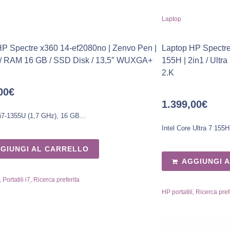
Laptop
P Spectre x360 14-ef2080no | Zenvo Pen |
Laptop HP Spectre
7 / RAM 16 GB / SSD Disk / 13,5″ WUXGA+
155H | 2in1 / Ultr
2.K
00
€
1.399,00
€
 i7-1355U (1,7 GHz), 16 GB...
Intel Core Ultra 7 155H 
GIUNGI AL CARRELLO
AGGIUNGI 
,
,
Portatili i7
Ricerca preferita
,
HP portatili
Ricerca pref