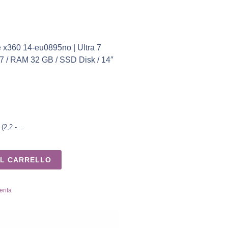
 x360 14-eu0895no | Ultra 7
a 7 / RAM 32 GB / SSD Disk / 14″
(2,2 -...
AL CARRELLO
erita