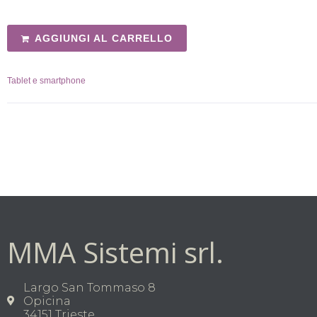
AGGIUNGI AL CARRELLO
Tablet e smartphone
MMA Sistemi srl.
Largo San Tommaso 8
Opicina
34151 Trieste