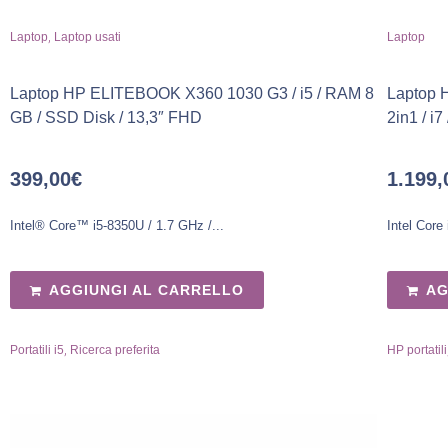
,
Laptop
Laptop usati
Laptop
Laptop HP ELITEBOOK X360 1030 G3 / i5 / RAM 8
Laptop H
GB / SSD Disk / 13,3″ FHD
2in1 / i
399,00
€
1.199,
Intel® Core™ i5-8350U / 1.7 GHz /...
Intel Core
AGGIUNGI AL CARRELLO
AG
,
Portatili i5
Ricerca preferita
HP portatili