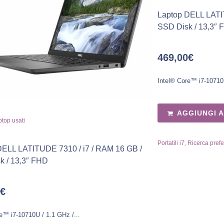
Laptop DELL LATI
SSD Disk / 13,3″
469,00
€
Intel® Core™ i7-10710U
AGGIUNGI 
top usati
,
Portatili i7
Ricerca prefe
DELL LATITUDE 7310 / i7 / RAM 16 GB /
k / 13,3″ FHD
€
e™ i7-10710U / 1.1 GHz /...