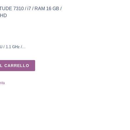
TUDE 7310 / i7 / RAM 16 GB /
 FHD
 / 1.1 GHz /...
AL CARRELLO
rita