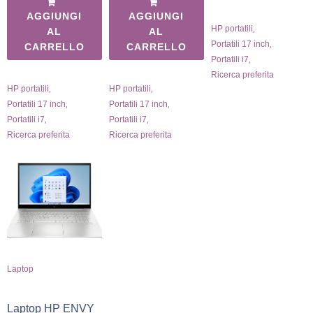
AGGIUNGI
AGGIUNGI
,
HP portatili
AL
AL
,
Portatili 17 inch
CARRELLO
CARRELLO
,
Portatili i7
Ricerca preferita
,
,
HP portatili
HP portatili
,
,
Portatili 17 inch
Portatili 17 inch
,
,
Portatili i7
Portatili i7
Ricerca preferita
Ricerca preferita
Laptop
Laptop HP ENVY