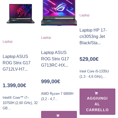
Laptop
Laptop HP 17-
cn3053ng Jet
Laptop
Laptop
Black/Sta...
Laptop ASUS
Laptop ASUS
529,00
€
ROG Strix G17
ROG Strix G17
G713RC-HX...
G712LV-H7...
Intel Core i5-1335U
(1,3 - 4,6 GHz),...
999,00
€
1.399,00
€
AMD Ryzen 7 6800H
Intel® Core™ i7–
AGGIUNGI
(3,2 - 4,7...
10750H (2,60 GHz), 32
AL
GB...
CARRELLO