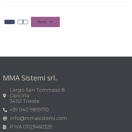
Next
1
2
MMA Sistemi srl.
Largo San Tommaso 8
Opicina
34151 Trieste
+39 040 9899170
info@mmasistemi.com
P.IVA 01123460329