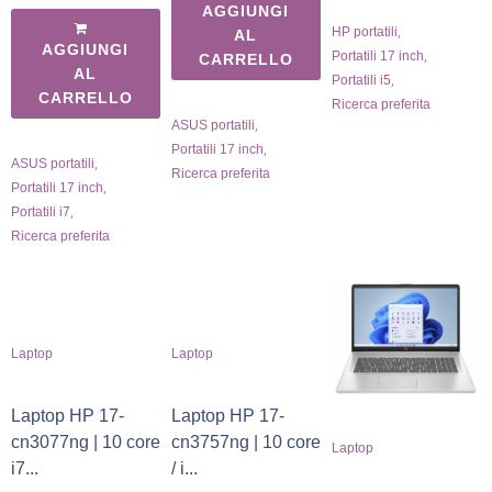
AGGIUNGI
,
HP portatili
AL
AGGIUNGI
,
Portatili 17 inch
CARRELLO
AL
,
Portatili i5
CARRELLO
Ricerca preferita
,
ASUS portatili
,
Portatili 17 inch
,
ASUS portatili
Ricerca preferita
,
Portatili 17 inch
,
Portatili i7
Ricerca preferita
Laptop
Laptop
Laptop HP 17-
Laptop HP 17-
cn3077ng | 10 core
cn3757ng | 10 core
Laptop
i7...
/ i...