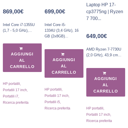
Laptop HP 17-
869,00
€
699,00
€
cp3775ng | Ryzen
7 700...
Intel Core i7-1355U
Intel Core i5-
(1,7 - 5,0 GHz),...
1334U (3,4 GHz), 16
649,00
€
GB (2x8GB)...
AMD Ryzen 7-7730U
AGGIUNGI
(2,0 GHz), 43,9 cm...
AGGIUNGI
AL
AL
CARRELLO
CARRELLO
AGGIUNGI
,
HP portatili
AL
,
,
HP portatili
Portatili 17 inch
CARRELLO
,
,
Portatili 17 inch
Portatili i7
,
Portatili i5
Ricerca preferita
,
HP portatili
Ricerca preferita
,
Portatili 17 inch
Ricerca preferita