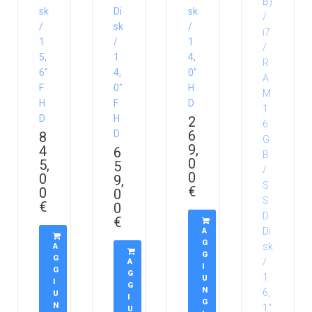
sk
Di
sk
/
sk
/
1
/
1
5,
1
4,
6″
4,
0″
F
0″
H
H
F
D
D
H
2
6
D
8
9,
4
6
0
5,
5
0
0
9,
€
0
0
€
0
€
A
G
A
G
G
A
I
G
G
U
I
G
N
U
I
G
N
U