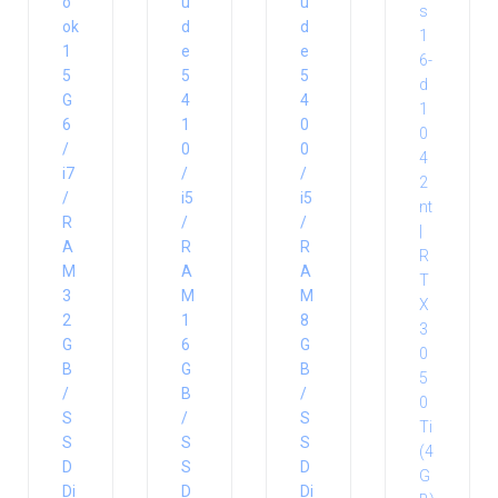
o
u
u
ok
d
d
1
e
e
5
5
5
G
4
4
6
1
0
/
0
0
i7
/
/
/
i5
i5
R
/
/
A
R
R
M
A
A
3
M
M
2
1
8
G
6
G
B
G
B
/
B
/
S
/
S
S
S
S
D
S
D
Di
D
Di