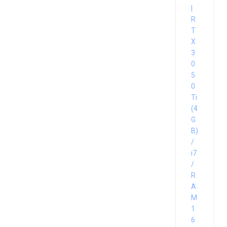
|
R
T
X
3
0
5
0
Ti
(4
G
B)
/
i7
/
R
A
M
1
6