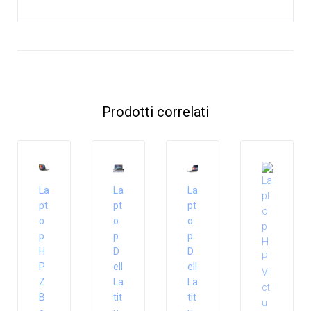
Prodotti correlati
La
La
La
pt
pt
pt
o
o
o
p
p
p
H
D
D
P
ell
ell
Z
La
La
B
tit
tit