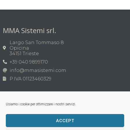
MMA Sistemi srl.
Largo San Tommaso 8
Opicina
34151 Trieste
+39 040 9899170
info@mmasistemi.com
P.IVA 01123460329
Usiamo i cookie per ottimizzare i nostri servizi.
ACCEPT
Copyright © MMA Sistemi s.r.l. 2026 | P.IVA
01123460329