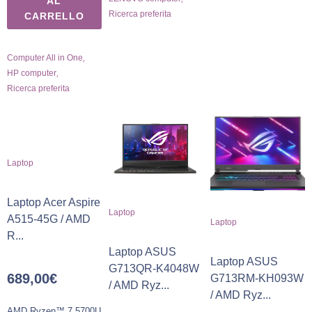
AL
Ricerca preferita
CARRELLO
,
Computer All in One
,
HP computer
Ricerca preferita
Laptop
Laptop Acer Aspire
Laptop
A515-45G / AMD
Laptop
R...
Laptop ASUS
Laptop ASUS
G713QR-K4048W
689,00
€
G713RM-KH093W
/ AMD Ryz...
/ AMD Ryz...
AMD Ryzen™ 7 5700U