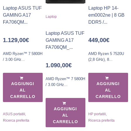
Laptop ASUS TUF
Laptop HP 14-
GAMING A17
em0002ne | 8 GB
Laptop
FA706QM...
DDR5 /...
Laptop ASUS TUF
1.129,00
€
449,00
€
GAMING A17
FA706QM_...
AMD Ryzen™ 7 5800H
AMD Ryzen 5 7520U
/ 3.00 GHz...
(2,8 GHz), 8...
1.090,00
€
AMD Ryzen™ 7 5800H
AGGIUNGI
AGGIUNGI
/ 3.00 GHz...
AL
AL
CARRELLO
CARRELLO
AGGIUNGI
,
,
ASUS portatili
HP portatili
AL
Ricerca preferita
Ricerca preferita
CARRELLO