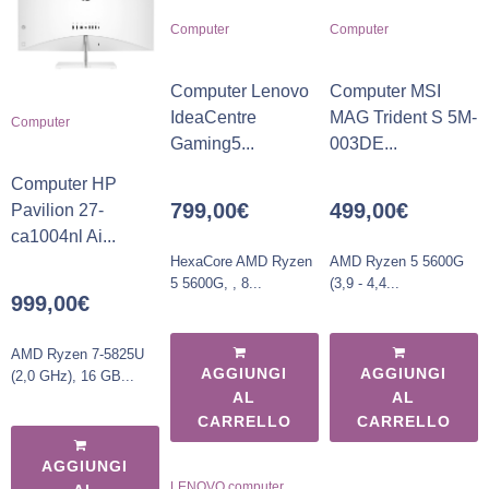
Computer
Computer
Computer Lenovo
Computer MSI
IdeaCentre
MAG Trident S 5M-
Computer
Gaming5...
003DE...
Computer HP
799,00
€
499,00
€
Pavilion 27-
ca1004nl Ai...
HexaCore AMD Ryzen
AMD Ryzen 5 5600G
5 5600G, , 8...
(3,9 - 4,4...
999,00
€
AMD Ryzen 7-5825U
AGGIUNGI
AGGIUNGI
(2,0 GHz), 16 GB...
AL
AL
CARRELLO
CARRELLO
AGGIUNGI
,
LENOVO computer