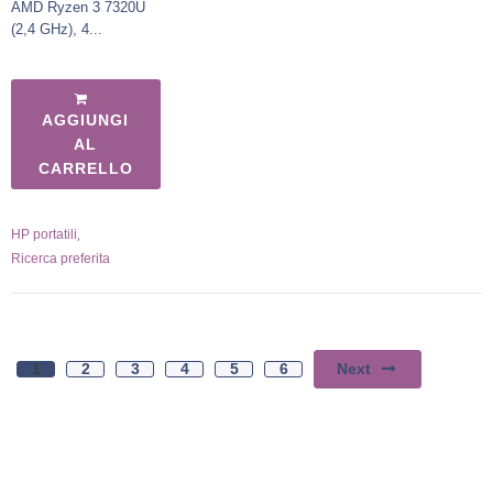
AMD Ryzen 3 7320U
(2,4 GHz), 4...
AGGIUNGI
AL
CARRELLO
,
HP portatili
Ricerca preferita
Next
1
2
3
4
5
6