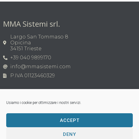
MMA Sistemi srl.
Largo San Tommaso 8
Opicina
34151 Trieste
+39 040 9899170
info@mmasistemi.com
P.IVA 01123460329
Usiamo i cookie per ottimizzare i nostri servizi.
ACCEPT
Copyright © MMA Sistemi s.r.l. 2026 | P.IVA
01123460329
Tutti i marchi appartengono ai legittimi proprietari;
DENY