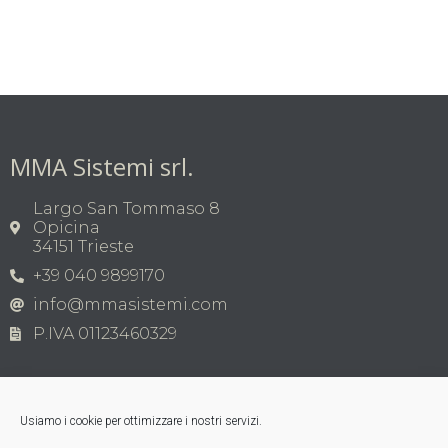
MMA Sistemi srl.
Largo San Tommaso 8
Opicina
34151 Trieste
+39 040 9899170
info@mmasistemi.com
P.IVA 01123460329
Usiamo i cookie per ottimizzare i nostri servizi.