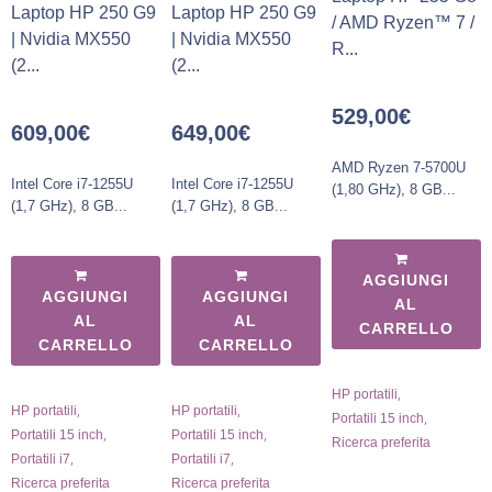
Laptop HP 250 G9
Laptop HP 250 G9
/ AMD Ryzen™ 7 /
| Nvidia MX550
| Nvidia MX550
R...
(2...
(2...
529,00
€
609,00
€
649,00
€
AMD Ryzen 7-5700U
Intel Core i7-1255U
Intel Core i7-1255U
(1,80 GHz), 8 GB...
(1,7 GHz), 8 GB...
(1,7 GHz), 8 GB...
AGGIUNGI
AGGIUNGI
AGGIUNGI
AL
AL
AL
CARRELLO
CARRELLO
CARRELLO
,
HP portatili
,
,
HP portatili
HP portatili
,
Portatili 15 inch
,
,
Portatili 15 inch
Portatili 15 inch
Ricerca preferita
,
,
Portatili i7
Portatili i7
Ricerca preferita
Ricerca preferita