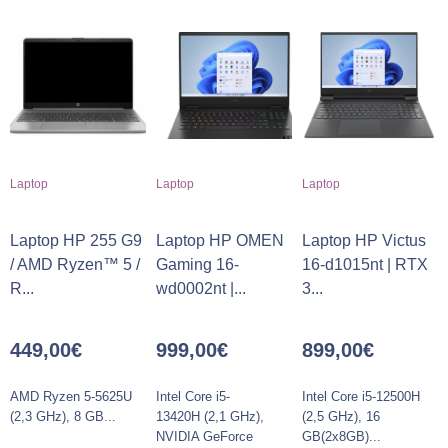
Laptop
Laptop
Laptop
Laptop HP 255 G9
Laptop HP OMEN
Laptop HP Victus
/ AMD Ryzen™ 5 /
Gaming 16-
16-d1015nt | RTX
R...
wd0002nt |...
3...
449,00
€
999,00
€
899,00
€
AMD Ryzen 5-5625U
Intel Core i5-
Intel Core i5-12500H
(2,3 GHz), 8 GB...
13420H (2,1 GHz),
(2,5 GHz), 16
NVIDIA GeForce
GB(2x8GB)...