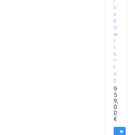
/
S
S
D
Di
sk
/
1
6,
1″
F
H
D
9
5
9,
0
0
€