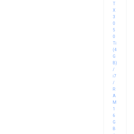
T
X
3
0
5
0
Ti
(4
G
B)
/
i7
/
R
A
M
1
6
G
B