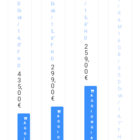
D
Di
/
Di
sk
1
sk
/
5,
/
1
6″
1
5,
H
4,
6″
D
0″
F
2
5
F
H
9,
H
D
0
D
2
0
9
4
€
9,
3
0
5,
0
0
A
€
0
G
€
G
I
A
U
G
N
A
G
G
G
I
I
G
U
A
I