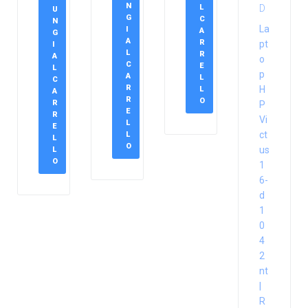
N
L
U
G
C
N
La
I
A
G
A
R
pt
I
L
R
A
o
C
E
L
p
A
L
C
R
H
L
A
R
O
R
P
E
R
Vi
L
E
ct
L
L
O
us
L
O
1
6-
d
1
0
4
2
nt
|
R