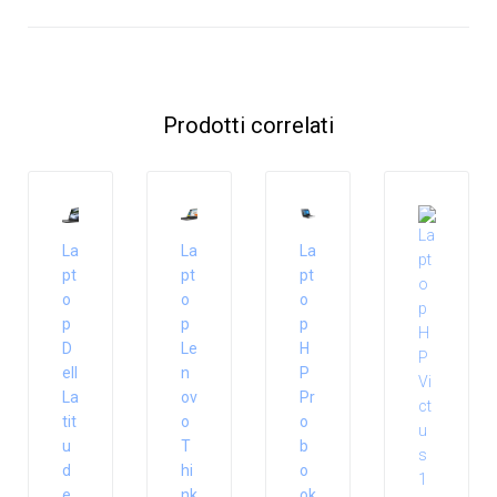
Prodotti correlati
La
La
La
pt
pt
pt
o
o
o
p
p
p
D
Le
H
ell
n
P
La
ov
Pr
tit
o
o
u
T
b
d
hi
o
e
nk
ok