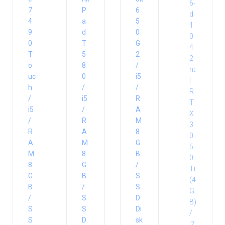
7
P
6
4
a
5
9
d
0
0
T
G
T
5
2
o
8
/
uc
0
i5
h
/
/
/
i5
R
i5
/
A
/
R
M
R
A
8
A
M
G
M
8
B
8
G
/
G
B
S
B
/
S
/
S
D
S
S
Di
S
D
sk