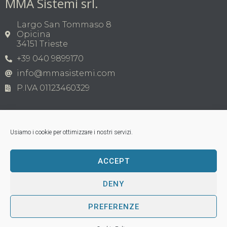
MMA Sistemi srl.
Largo San Tommaso 8
Opicina
34151 Trieste
+39 040 9899170
info@mmasistemi.com
P.IVA 01123460329
Usiamo i cookie per ottimizzare i nostri servizi.
ACCEPT
Copyright © MMA Sistemi s.r.l. 2026 | P.IVA
01123460329
Tutti i marchi appartengono ai legittimi proprietari;
DENY
loghi di terzi, nomi di prodotti commerciali, nomi di
corporazioni o aziende citati sono di proprietà dei
PREFERENZE
rispettivi titolari; tutti i marchi registrati vengono
utilizzati a puro scopo esplicativo, senza violazioni dei