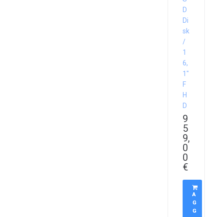
D
Di
sk
/
1
6,
1″
F
H
D
9
5
9,
0
0
€
A
G
G