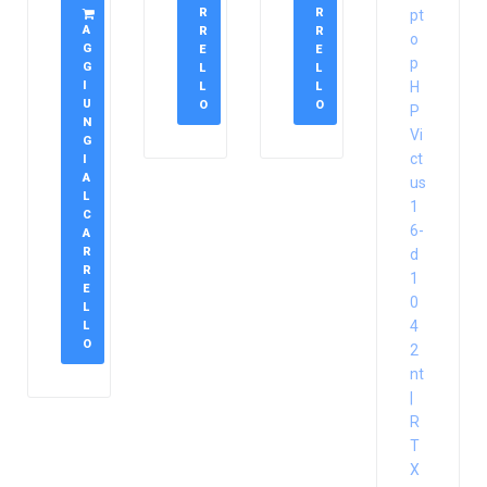
R
R
pt
A
R
R
o
G
E
E
p
G
L
L
I
H
L
L
U
O
O
P
N
Vi
G
ct
I
A
us
L
1
C
6-
A
R
d
R
1
E
0
L
4
L
O
2
nt
|
R
T
X