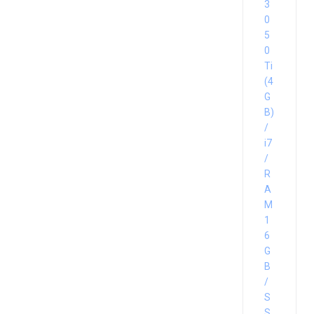
3
0
5
0
Ti
(4
G
B)
/
i7
/
R
A
M
1
6
G
B
/
S
S