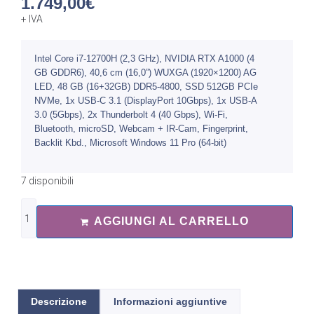
1.749,00
€
+ IVA
Intel Core i7-12700H (2,3 GHz), NVIDIA RTX A1000 (4
GB GDDR6), 40,6 cm (16,0”) WUXGA (1920×1200) AG
LED, 48 GB (16+32GB) DDR5-4800, SSD 512GB PCIe
NVMe, 1x USB-C 3.1 (DisplayPort 10Gbps), 1x USB-A
3.0 (5Gbps), 2x Thunderbolt 4 (40 Gbps), Wi-Fi,
Bluetooth, microSD, Webcam + IR-Cam, Fingerprint,
Backlit Kbd., Microsoft Windows 11 Pro (64-bit)
7 disponibili
AGGIUNGI AL CARRELLO
Descrizione
Informazioni aggiuntive