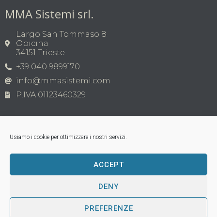
MMA Sistemi srl.
Largo San Tommaso 8
Opicina
34151 Trieste
+39 040 9899170
info@mmasistemi.com
P.IVA 01123460329
Usiamo i cookie per ottimizzare i nostri servizi.
ACCEPT
Copyright © MMA Sistemi s.r.l. 2026 | P.IVA
01123460329
Tutti i marchi appartengono ai legittimi proprietari;
DENY
loghi di terzi, nomi di prodotti commerciali, nomi di
corporazioni o aziende citati sono di proprietà dei
PREFERENZE
rispettivi titolari; tutti i marchi registrati vengono