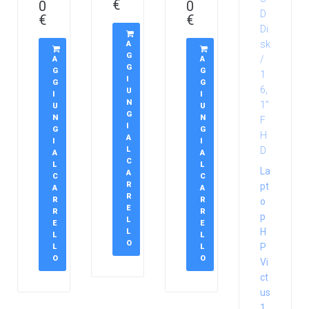
€
0
0
€
€
A
G
A
A
G
G
G
I
G
G
U
I
I
N
U
U
G
N
N
I
G
G
A
I
I
L
A
A
C
L
L
La
A
C
C
R
pt
A
A
R
R
R
o
E
R
R
p
L
E
E
H
L
L
L
O
P
L
L
O
O
Vi
ct
us
1