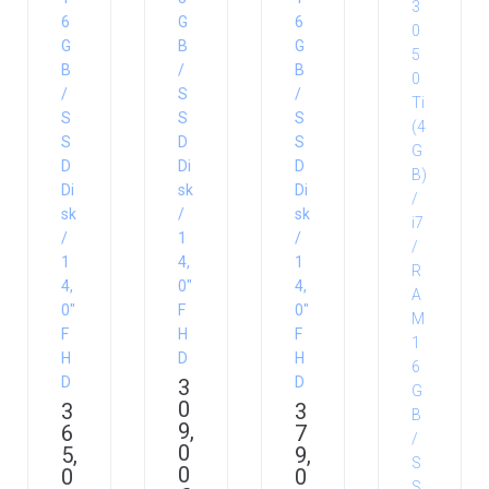
6
G
6
G
B
G
B
/
B
/
S
/
S
S
S
S
D
S
D
Di
D
Di
sk
Di
sk
/
sk
/
1
/
1
4,
1
4,
0″
4,
0″
F
0″
F
H
F
H
D
H
D
D
3
0
3
3
9,
6
7
0
5,
9,
0
0
0