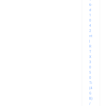
6-
d
1
0
4
2
nt
|
R
T
X
3
0
5
0
Ti
(4
G
B)
/