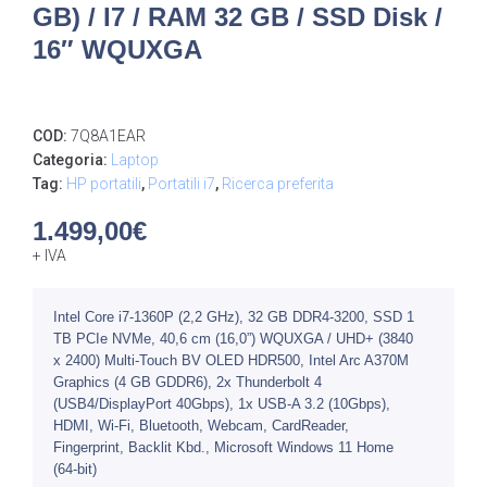
GB) / I7 / RAM 32 GB / SSD Disk /
16″ WQUXGA
COD:
7Q8A1EAR
Categoria:
Laptop
Tag:
HP portatili
,
Portatili i7
,
Ricerca preferita
1.499,00
€
+ IVA
Intel Core i7-1360P (2,2 GHz), 32 GB DDR4-3200, SSD 1
TB PCIe NVMe, 40,6 cm (16,0”) WQUXGA / UHD+ (3840
x 2400) Multi-Touch BV OLED HDR500, Intel Arc A370M
Graphics (4 GB GDDR6), 2x Thunderbolt 4
(USB4/DisplayPort 40Gbps), 1x USB-A 3.2 (10Gbps),
HDMI, Wi-Fi, Bluetooth, Webcam, CardReader,
Fingerprint, Backlit Kbd., Microsoft Windows 11 Home
(64-bit)