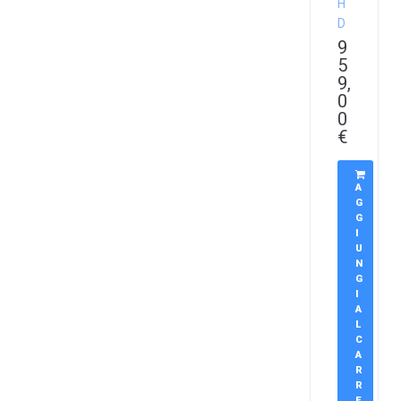
H
D
9
5
9,
0
0
€
A
G
G
I
U
N
G
I
A
L
C
A
R
R
E