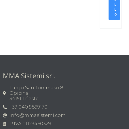
L
L
O
MMA Sistemi srl.
Largo San Tommaso 8
Opicina
34151 Trieste
+39 040 9899170
info@mmasistemi.com
P.IVA 01123460329