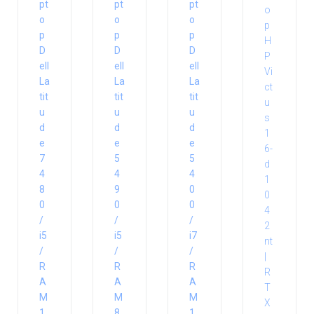
pt
pt
pt
o
o
o
p
p
p
D
D
D
ell
ell
ell
La
La
La
tit
tit
tit
u
u
u
d
d
d
e
e
e
7
5
5
4
4
4
8
9
0
0
0
0
/
/
/
i5
i5
i7
/
/
/
R
R
R
A
A
A
M
M
M
1
8
1