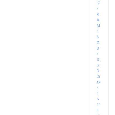
i7
/
R
A
M
1
6
G
B
/
S
S
D
Di
sk
/
1
6,
1″
F