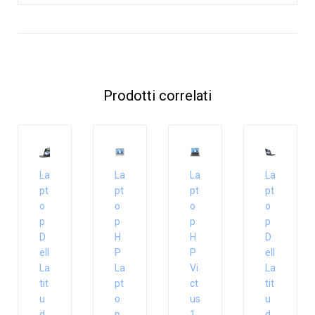
Prodotti correlati
La
La
La
La
pt
pt
pt
pt
o
o
o
o
p
p
p
p
D
H
H
D
ell
P
P
ell
La
La
Vi
La
tit
pt
ct
tit
u
o
us
u
d
p
1
d