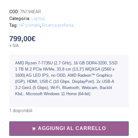
COD:
7N194EAR
Categoria:
Laptop
Tag:
HP portatili
,
Ricerca preferita
799,00
€
+ IVA
AMD Ryzen 7-7735U (2,7 GHz), 16 GB DDR4-3200, SSD
1 TB M.2 PCIe NVMe, 33,8 cm (13,3”) WQXGA (2560 x
1600) AG LED IPS, no ODD, AMD Radeon™ Graphics
(IGP), HDMI, USB-C (10 Gbps, DisplayPort), 2x USB-A
3.2 Gen1 (5 Gbps), Wi-Fi, Bluetooth, Webcam, Backlit
Kbd., Microsoft Windows 11 Home (64-bit)
1 disponibili
AGGIUNGI AL CARRELLO