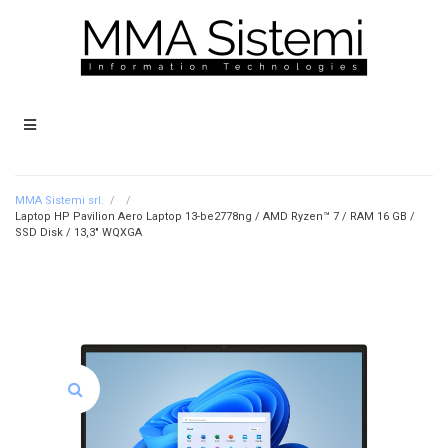
MMA Sistemi srl.
/
/
Laptop HP Pavilion Aero Laptop 13-be2778ng / AMD Ryzen™ 7 / RAM 16 GB /
SSD Disk / 13,3″ WQXGA