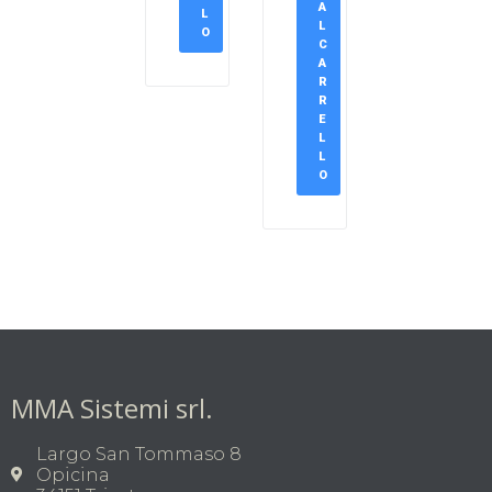
A
L
L
O
C
A
R
R
E
L
L
O
MMA Sistemi srl.
Largo San Tommaso 8
Opicina