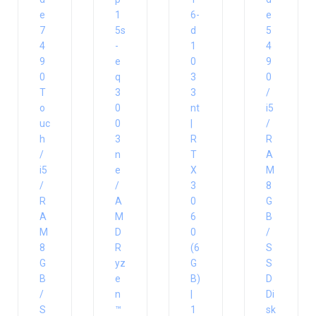
e
1
6-
e
7
5s
d
5
4
-
1
4
9
e
0
9
0
q
3
0
T
3
3
/
o
0
nt
i5
uc
0
|
/
h
3
R
R
/
n
T
A
i5
e
X
M
/
/
3
8
R
A
0
G
A
M
6
B
M
D
0
/
8
R
(6
S
G
yz
G
S
B
e
B)
D
/
n
|
Di
S
™
1
sk