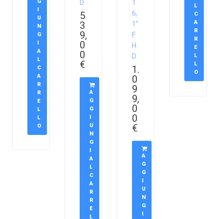
G
D
1
L
I
6,
5
C
U
A
3
1″
N
R
9,
F
G
R
0
I
H
E
A
0
D
L
L
€
L
1.
C
O
A
0
R
9
A
R
9,
G
E
0
G
L
0
I
L
U
€
O
N
G
I
A
A
G
L
G
C
I
A
U
R
N
R
G
E
I
L