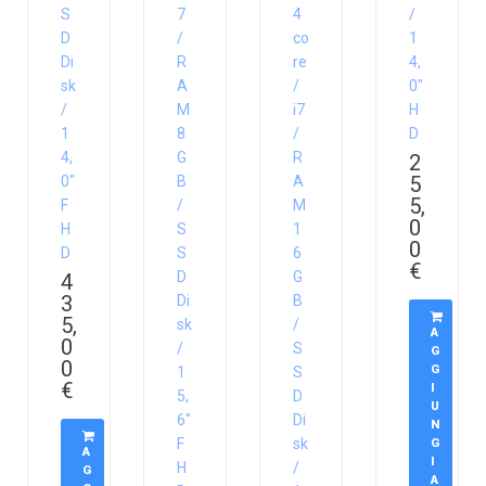
S
7
4
/
D
/
co
1
Di
R
re
4,
sk
A
/
0″
/
M
i7
H
1
8
/
D
4,
G
R
2
5
0″
B
A
5,
F
/
M
0
H
S
1
0
D
S
6
€
D
G
4
3
Di
B
5,
sk
/
A
0
/
S
G
0
G
1
S
€
I
5,
D
U
6″
Di
N
F
sk
G
A
I
H
/
G
A