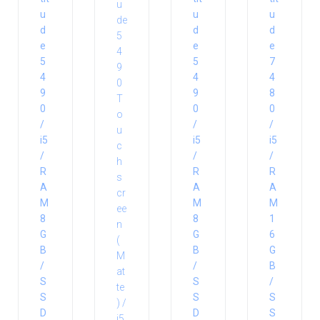
u
u
u
d
d
d
e
e
e
5
5
7
4
4
4
9
9
8
0
0
0
/
/
/
i5
i5
i5
/
/
/
R
R
R
A
A
A
M
M
M
8
8
1
G
G
6
B
B
G
/
/
B
S
S
/
S
S
S
D
D
S