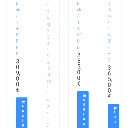
Di
Di
D
sk
sk
Di
/
/
sk
1
1
/
4,
4,
1
0″
0″
4,
F
H
0″
H
D
F
D
H
2
5
D
3
5,
0
3
0
9,
6
0
0
5,
€
0
0
€
0
€
A
G
A
G
G
A
I
G
G
U
I
G
N
U
I