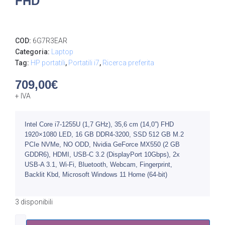
FHD
COD:
6G7R3EAR
Categoria:
Laptop
Tag:
HP portatili
,
Portatili i7
,
Ricerca preferita
709,00
€
+ IVA
Intel Core i7-1255U (1,7 GHz), 35,6 cm (14,0”) FHD
1920×1080 LED, 16 GB DDR4-3200, SSD 512 GB M.2
PCIe NVMe, NO ODD, Nvidia GeForce MX550 (2 GB
GDDR6), HDMI, USB-C 3.2 (DisplayPort 10Gbps), 2x
USB-A 3.1, Wi-Fi, Bluetooth, Webcam, Fingerprint,
Backlit Kbd, Microsoft Windows 11 Home (64-bit)
3 disponibili