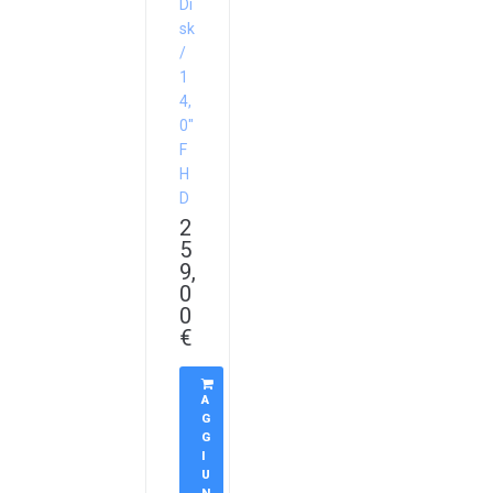
Di
sk
/
1
4,
0″
F
H
D
2
5
9,
0
0
€
A
G
G
I
U