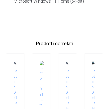
Microsoft Windows 11 Home (64-bit)
Prodotti correlati
La
La
La
pt
pt
pt
o
o
o
p
p
p
D
D
D
ell
ell
ell
La
La
La
tit
tit
tit