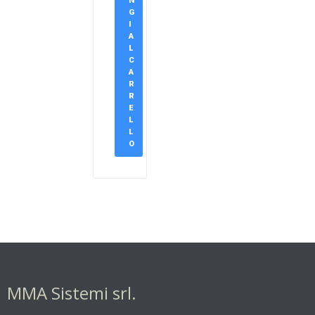
N
G
I
A
L
C
A
R
R
E
L
L
O
MMA Sistemi srl.