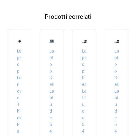
Prodotti correlati
La
La
La
La
pt
pt
pt
pt
o
o
o
o
p
p
p
p
Le
D
D
D
n
ell
ell
ell
ov
La
La
La
o
tit
tit
tit
T
u
u
u
hi
d
d
d
nk
e
e
e
P
5
5
5
a
4
4
4