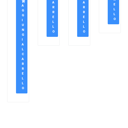
A
A
E
A
R
R
L
G
R
R
L
G
E
E
O
I
L
L
U
L
L
N
O
O
G
I
A
L
C
A
R
R
E
L
L
O