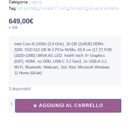
Categoria:
Laptop
Tag:
HP portatili
,
Portatili 17 inch
,
Portatili i5
,
Ricerca preferita
649,00
€
+ IVA
Intel Core i5-1334U (3,4 GHz), 16 GB (2x8GB) DDR4-
3200, SSD 512 GB M.2 PCIe NVMe, 43,9 cm (17,3”) FHD
(1920×1080) UWVA AG LED, Intel® Iris® Xᵉ Graphics
(IGP), HDMI, no ODD, USB-C 3.2 Gen1, 2x USB-A 3.1,
Wi-Fi, Bluetooth, Webcam, Std. Kbd, Microsoft Windows
11 Home (64-bit)
3 disponibili
AGGIUNGI AL CARRELLO