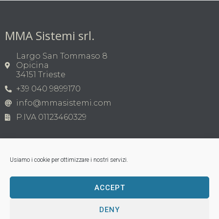
MMA Sistemi srl.
Largo San Tommaso 8
Opicina
34151 Trieste
+39 040 9899170
info@mmasistemi.com
P.IVA 01123460329
Usiamo i cookie per ottimizzare i nostri servizi.
ACCEPT
Copyright © MMA Sistemi s.r.l. 2026 | P.IVA
01123460329
Tutti i marchi appartengono ai legittimi proprietari;
DENY
loghi di terzi, nomi di prodotti commerciali, nomi di