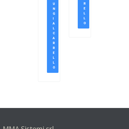
R
U
E
N
L
G
L
I
O
A
L
C
A
R
R
E
L
L
O
MMA Sistemi srl.