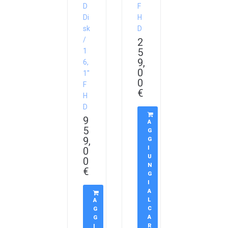
D
F
Di
H
sk
D
/
2
5
1
9,
6,
0
1″
0
F
€
H
D
9
A
5
G
9,
G
I
0
U
0
N
€
G
I
A
L
A
C
G
A
G
R
I