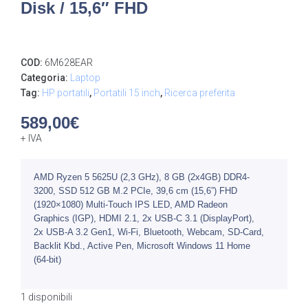
Disk / 15,6″ FHD
COD:
6M628EAR
Categoria:
Laptop
Tag:
HP portatili
,
Portatili 15 inch
,
Ricerca preferita
589,00
€
+ IVA
AMD Ryzen 5 5625U (2,3 GHz), 8 GB (2x4GB) DDR4-
3200, SSD 512 GB M.2 PCIe, 39,6 cm (15,6”) FHD
(1920×1080) Multi-Touch IPS LED, AMD Radeon
Graphics (IGP), HDMI 2.1, 2x USB-C 3.1 (DisplayPort),
2x USB-A 3.2 Gen1, Wi-Fi, Bluetooth, Webcam, SD-Card,
Backlit Kbd., Active Pen, Microsoft Windows 11 Home
(64-bit)
1 disponibili