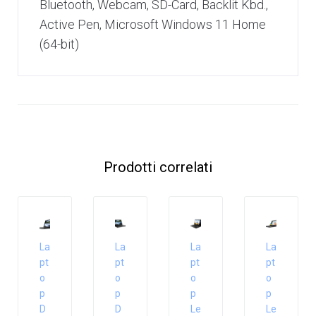
Bluetooth, Webcam, SD-Card, Backlit Kbd.,
Active Pen, Microsoft Windows 11 Home
(64-bit)
Prodotti correlati
La
La
La
La
pt
pt
pt
pt
o
o
o
o
p
p
p
p
D
D
Le
Le