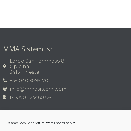
MMA Sistemi srl.
Largo San Tommaso 8
Opicina
34151 Trieste
+39 040 9899170
info@mmasistemi.com
P.IVA 01123460329
Usiamo i cookie per ottimizzare i nostri servizi.