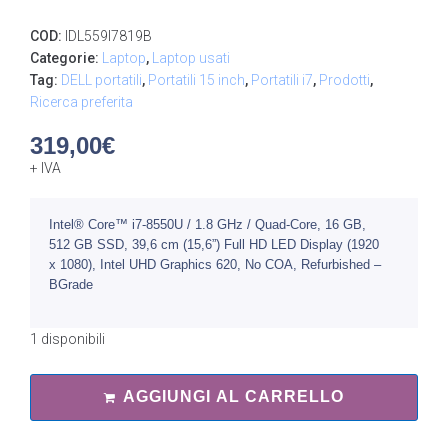
COD:
IDL559I7819B
Categorie:
Laptop
,
Laptop usati
Tag:
DELL portatili
,
Portatili 15 inch
,
Portatili i7
,
Prodotti
,
Ricerca preferita
319,00
€
+ IVA
Intel® Core™ i7-8550U / 1.8 GHz / Quad-Core, 16 GB,
512 GB SSD, 39,6 cm (15,6”) Full HD LED Display (1920
x 1080), Intel UHD Graphics 620, No COA, Refurbished –
BGrade
1 disponibili
AGGIUNGI AL CARRELLO