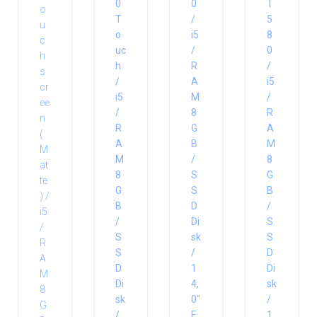
0
0
T
T
/
5
o
i5
8
uc
/
0
h
R
/
/
A
i5
i5
M
/
/
8
R
R
G
A
A
B
M
M
/
8
8
S
G
G
S
B
B
D
/
/
Di
S
S
sk
S
S
/
D
D
1
Di
Di
4,
sk
sk
0″
/
/
F
1