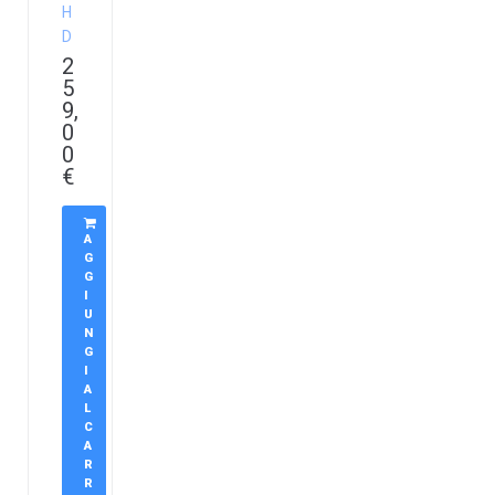
H
D
2
5
9,
0
0
€
A
G
G
I
U
N
G
I
A
L
C
A
R
R