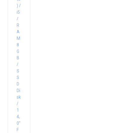
) /
i5
/
R
A
M
8
G
B
/
S
S
D
Di
sk
/
1
4,
0″
F