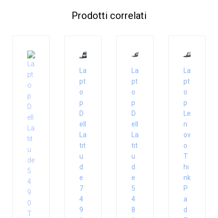
Prodotti correlati
La
La
La
pt
pt
pt
o
o
o
p
p
p
D
D
Le
ell
ell
n
La
La
ov
tit
tit
o
u
u
T
d
d
hi
e
e
nk
7
5
P
4
4
a
9
8
d