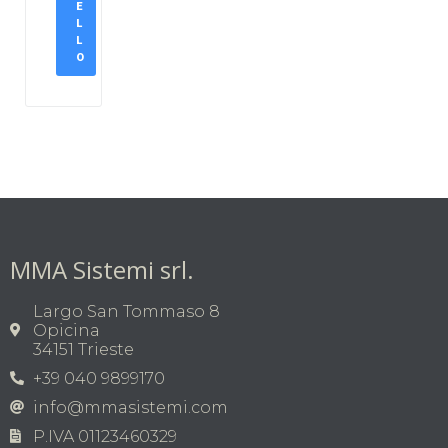
E
L
L
O
MMA Sistemi srl.
Largo San Tommaso 8
Opicina
34151 Trieste
+39 040 9899170
info@mmasistemi.com
P.IVA 01123460329