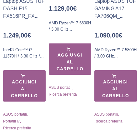
Laptop ASUS TUF
Laptop ASUS TUF
1.129,00
€
DASH F15
GAMING A17
FX516PR_FX...
FA706QM_...
AMD Ryzen™ 7 5800H
/ 3.00 GHz...
1.249,00
€
1.090,00
€
Intel® Core™ i7-
AMD Ryzen™ 7 5800H
AGGIUNGI
11370H / 3.30 GHz /...
/ 3.00 GHz...
AL
CARRELLO
AGGIUNGI
AGGIUNGI
,
ASUS portatili
AL
AL
Ricerca preferita
CARRELLO
CARRELLO
,
,
ASUS portatili
ASUS portatili
,
Portatili i7
Ricerca preferita
Ricerca preferita