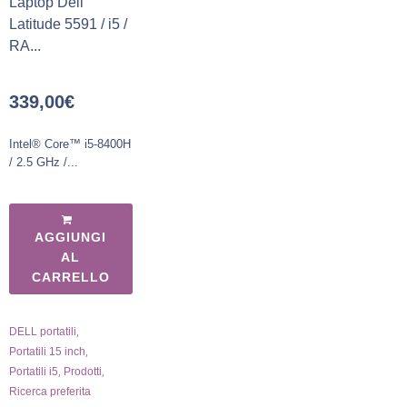
Laptop Dell
Latitude 5591 / i5 /
RA...
339,00
€
Intel® Core™ i5-8400H
/ 2.5 GHz /...
AGGIUNGI
AL
CARRELLO
,
DELL portatili
,
Portatili 15 inch
,
,
Portatili i5
Prodotti
Ricerca preferita