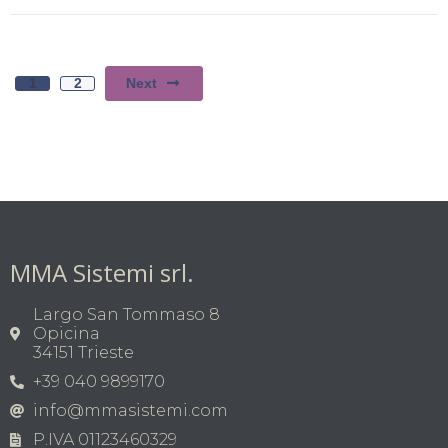
Next
1
2
MMA Sistemi srl.
Largo San Tommaso 8
Opicina
34151 Trieste
+39 040 9899170
info@mmasistemi.com
P.IVA 01123460329