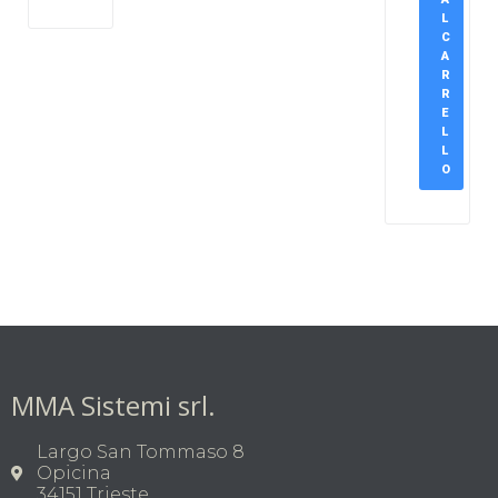
L
C
A
R
R
E
L
L
O
MMA Sistemi srl.
Largo San Tommaso 8
Opicina
34151 Trieste