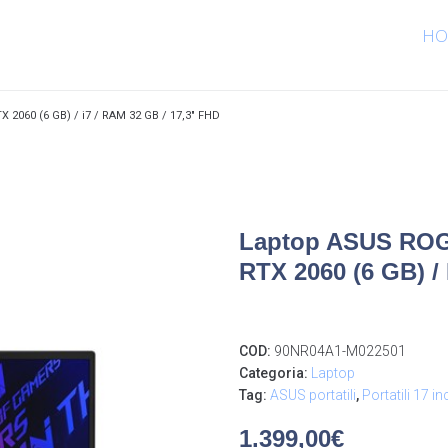
HO
 2060 (6 GB) / i7 / RAM 32 GB / 17,3″ FHD
Laptop ASUS ROG
RTX 2060 (6 GB) /
COD:
90NR04A1-M022501
Categoria:
Laptop
Tag:
ASUS portatili
,
Portatili 17 in
1.399,00
€