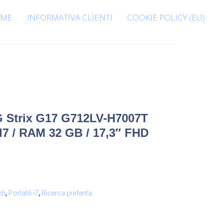
ME
INFORMATIVA CLIENTI
COOKIE POLICY (EU)
 Strix G17 G712LV-H7007T
 I7 / RAM 32 GB / 17,3″ FHD
ch
,
Portatili i7
,
Ricerca preferita