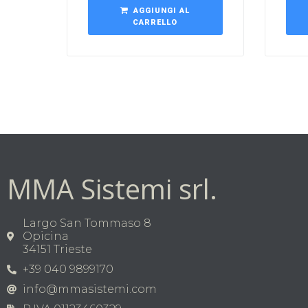
AGGIUNGI AL
CARRELLO
MMA Sistemi srl.
Largo San Tommaso 8
Opicina
34151 Trieste
+39 040 9899170
info@mmasistemi.com