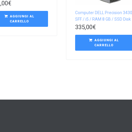
,00
€
Computer DELL Precision 343
AGGIUNGI AL
SFF / i5 / RAM 8 GB / SSD Disk
CARRELLO
335,00
€
AGGIUNGI AL
CARRELLO