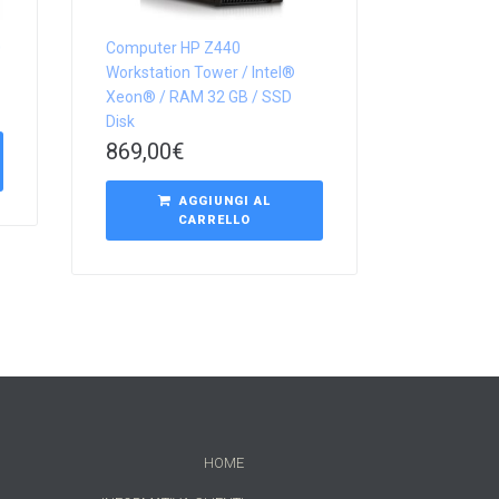
0
Computer HP Z440
Workstation Tower / Intel®
Xeon® / RAM 32 GB / SSD
Disk
869,00
€
AGGIUNGI AL
CARRELLO
HOME