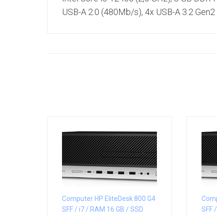
USB-A 2.0 (480Mb/​s), 4x USB-A 3.2 Gen
Computer HP EliteDesk 800 G4
Comp
SFF / i7 / RAM 16 GB / SSD
SFF /