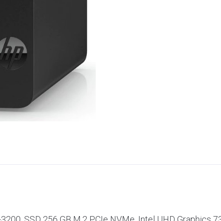
R4-3200, SSD 256 GB M.2 PCIe NVMe, Intel UHD Graphics 7