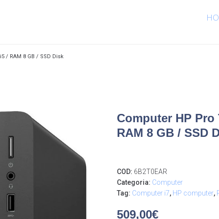
HO
i5 / RAM 8 GB / SSD Disk
Computer HP Pro T
RAM 8 GB / SSD D
COD:
6B2T0EAR
Categoria:
Computer
Tag:
Computer i7
,
HP computer
,
509,00
€