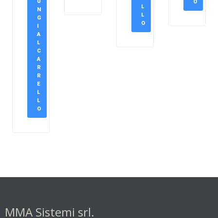
U
O
L
N
L
G
O
I
A
L
C
A
R
R
E
L
L
O
MMA Sistemi srl.