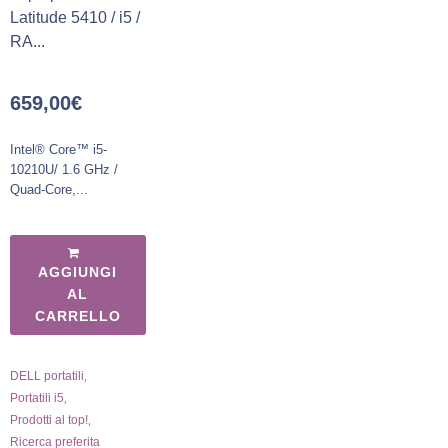
Latitude 5410 / i5 /
RA...
659,00
€
Intel® Core™ i5-
10210U/ 1.6 GHz /
Quad-Core,...
AGGIUNGI
AL
CARRELLO
,
DELL portatili
,
Portatili i5
,
Prodotti al top!
Ricerca preferita