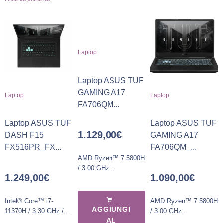
Laptop
Laptop ASUS TUF
GAMING A17
Laptop
Laptop
FA706QM...
Laptop ASUS TUF
Laptop ASUS TUF
1.129,00
€
DASH F15
GAMING A17
FX516PR_FX...
FA706QM_...
AMD Ryzen™ 7 5800H
/ 3.00 GHz...
1.249,00
€
1.090,00
€
Intel® Core™ i7-
AMD Ryzen™ 7 5800H
AGGIUNGI
11370H / 3.30 GHz /...
/ 3.00 GHz...
AL