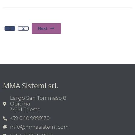
Next
1
2
MMA Sistemi srl.
Largo San Tommaso 8
Opicina
34151 Trieste
+39 040 9899170
info@mmasistemi.com