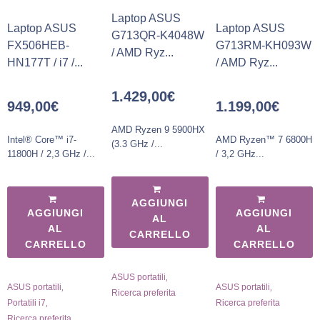
Laptop ASUS
Laptop ASUS
Laptop ASUS
G713QR-K4048W
FX506HEB-
G713RM-KH093W
/ AMD Ryz...
HN177T / i7 /...
/ AMD Ryz...
1.429,00
€
949,00
€
1.199,00
€
AMD Ryzen 9 5900HX
Intel® Core™ i7-
AMD Ryzen™ 7 6800H
(3.3 GHz /...
11800H / 2,3 GHz /...
/ 3,2 GHz...
AGGIUNGI
AGGIUNGI
AGGIUNGI
AL
AL
AL
CARRELLO
CARRELLO
CARRELLO
,
ASUS portatili
,
,
ASUS portatili
ASUS portatili
Ricerca preferita
,
Portatili i7
Ricerca preferita
Ricerca preferita