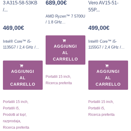
689,00
€
3 A315-58-53KB
Vero AV15-51-
/...
55P...
AMD Ryzen™ 7 5700U
/ 1.8 GHz...
469,00
€
499,00
€
Intel® Core™ i5-
Intel® Core™ i5-
AGGIUNGI
1135G7 / 2,4 GHz /...
1155G7 / 2,4 GHz /...
AL
CARRELLO
AGGIUNGI
AGGIUNGI
,
Portatili 15 inch
AL
AL
Ricerca preferita
CARRELLO
CARRELLO
,
,
Portatili 15 inch
Portatili 15 inch
,
,
Portatili i5
Portatili i5
,
Prodotti al top!
Ricerca preferita
,
razprodaja
Ricerca preferita