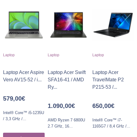
Laptop
Laptop
Laptop
Laptop Acer Aspire
Laptop Acer Swift
Laptop Acer
Vero AV15-52 / i...
SFA16-41 / AMD
TravelMate P2
Ry...
P215-53 /...
579,00
€
1.090,00
€
650,00
€
Intel® Core™ i5-1235U
/ 3,3 GHz /...
AMD Ryzen 7 6800U
Intel® Core™ i7-
2.7 GHz, 16...
1165G7 / 8,4 GHz /...