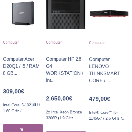
Computer
Computer
Computer
Computer Acer
Computer HP Z8
Computer
D20Q1 / i5 / RAM
G4
LENOVO
8 GB...
WORKSTATION /
THINKSMART
Int...
CORE / i...
309,00
€
2.650,00
€
479,00
€
Intel Core i5-10210U /
1.60 GHz /...
2x Intel Xeon Bronze
Intel® Core™ i5-
3206R (1.9 GHz,...
1145G7 / 2,6 GHz /...