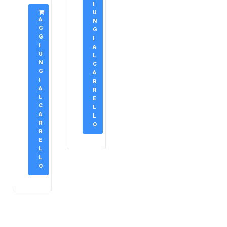
I
U
A
N
G
G
G
I
I
A
U
L
N
C
G
A
I
R
A
R
L
E
C
L
A
L
R
O
R
E
L
L
O