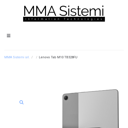
MMA Sistemi srl.
/
/
Lenovo Tab M10 TB328FU