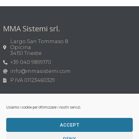
MMA Sistemi srl.
Largo San Tommaso 8
Opicina
34151 Trieste
+39 040 9899170
info@mmasistemi.com
P.IVA 01123460329
Usiamo i cookie per ottimizzare i nostri servizi.
ACCEPT
Copyright © MMA Sistemi s.r.l. 2026 | P.IVA
01123460329
Tutti i marchi appartengono ai legittimi proprietari;
DENY