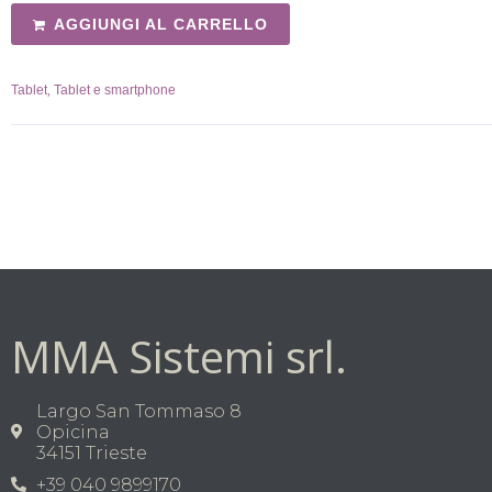
AGGIUNGI AL CARRELLO
,
Tablet
Tablet e smartphone
MMA Sistemi srl.
Largo San Tommaso 8
Opicina
34151 Trieste
+39 040 9899170