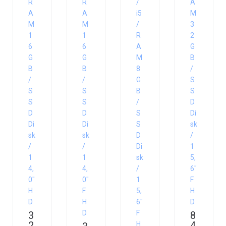
R
R
/
A
A
A
i5
M
M
M
/
3
1
1
R
2
6
6
A
G
G
G
M
B
B
B
8
/
/
/
G
S
S
S
B
S
S
S
/
D
D
D
S
Di
Di
Di
S
sk
sk
sk
D
/
/
/
Di
1
1
1
sk
5,
4,
4,
/
6″
0″
0″
1
F
H
F
5,
H
D
H
6″
D
D
F
3
8
2
4
H