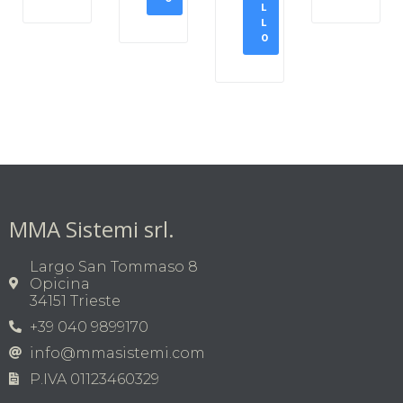
L
L
O
MMA Sistemi srl.
Largo San Tommaso 8
Opicina
34151 Trieste
+39 040 9899170
info@mmasistemi.com
P.IVA 01123460329