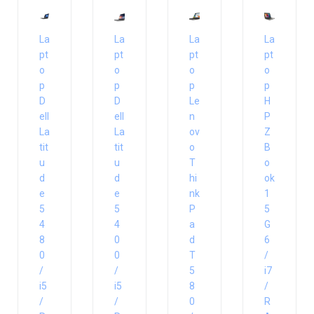
La
La
La
La
pt
pt
pt
pt
o
o
o
o
p
p
p
p
D
D
Le
H
ell
ell
n
P
La
La
ov
Z
tit
tit
o
B
u
u
T
o
d
d
hi
ok
e
e
nk
1
5
5
P
5
4
4
a
G
8
0
d
6
0
0
T
/
/
/
5
i7
i5
i5
8
/
/
/
0
R