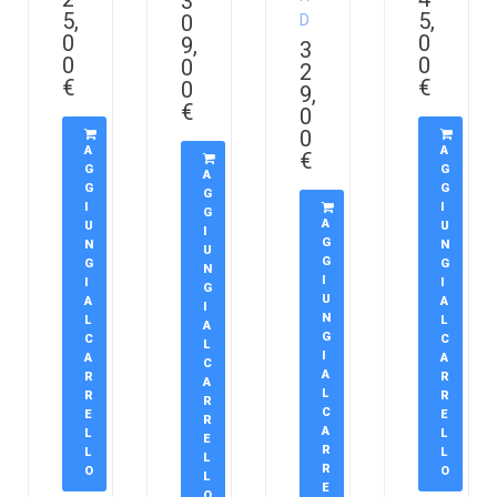
3
5,
5,
0
D
0
0
9,
3
0
0
0
2
€
€
0
9,
€
0
0
A
A
€
G
G
A
G
G
G
I
I
G
A
U
U
I
G
N
N
U
G
G
G
N
I
I
I
G
U
A
A
I
N
L
L
A
G
C
C
L
I
A
A
C
A
R
R
A
L
R
R
R
C
E
E
R
A
L
L
E
R
L
L
L
R
O
O
L
E
O