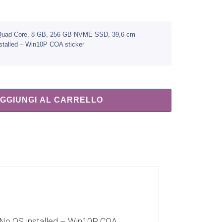
 / Quad Core, 8 GB, 256 GB NVME SSD, 39,6 cm
nstalled – Win10P COA sticker
GGIUNGI AL CARRELLO
, No OS installed – Win10P COA