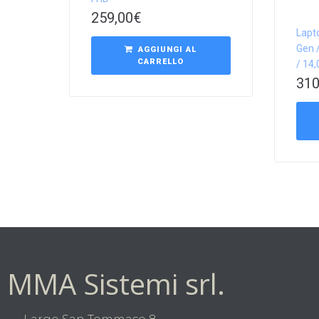
259,00
€
Lapt
Gen /
AGGIUNGI AL
CARRELLO
/ 14
310
MMA Sistemi srl.