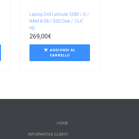
Laptop Dell Latitude 5580 / i5 /
RAM 8 GB / SSD Disk / 15,6″
HD
269,00
€
AGGIUNGI AL
CARRELLO
HOME
INFORMATIVA CLIENTI