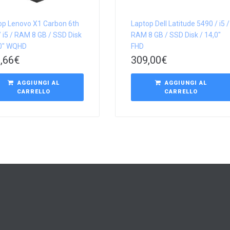
op Lenovo X1 Carbon 6th
Laptop Dell Latitude 5490 / i5 /
 i5 / RAM 8 GB / SSD Disk
RAM 8 GB / SSD Disk / 14,0″
,0″ WQHD
FHD
,66
€
309,00
€
AGGIUNGI AL
AGGIUNGI AL
CARRELLO
CARRELLO