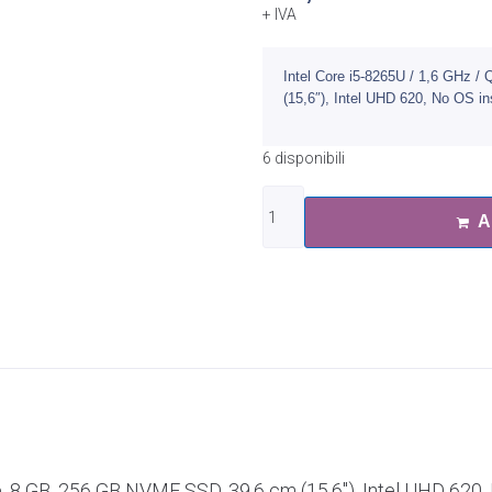
+ IVA
Intel Core i5-8265U / 1,6 GHz
(15,6″), Intel UHD 620, No OS i
6 disponibili
A
e, 8 GB, 256 GB NVME SSD, 39,6 cm (15,6″), Intel UHD 620