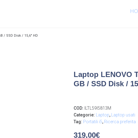
HO
B / SSD Disk / 15,6″ HD
Laptop LENOVO TH
GB / SSD Disk / 1
COD:
ILTL59I5813M
Categorie:
Laptop
,
Laptop usati
Tag:
Portatili i5
,
Ricerca preferita
319,00
€