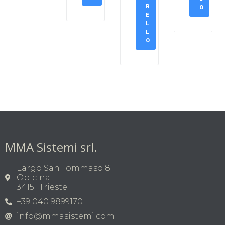
R
O
E
L
L
O
MMA Sistemi srl.
Largo San Tommaso 8
Opicina
34151 Trieste
+39 040 9899170
info@mmasistemi.com