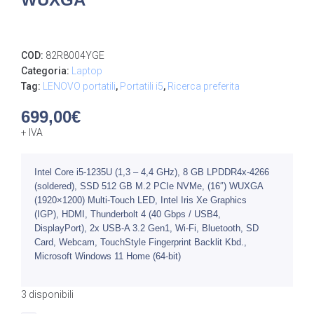
COD:
82R8004YGE
Categoria:
Laptop
Tag:
LENOVO portatili
,
Portatili i5
,
Ricerca preferita
699,00
€
+ IVA
Intel Core i5-1235U (1,3 – 4,4 GHz), 8 GB LPDDR4x-4266
(soldered), SSD 512 GB M.2 PCIe NVMe, (16″) WUXGA
(1920×1200) Multi-Touch LED, Intel Iris Xe Graphics
(IGP), HDMI, Thunderbolt 4 (40 Gbps / USB4,
DisplayPort), 2x USB-A 3.2 Gen1, Wi-Fi, Bluetooth, SD
Card, Webcam, TouchStyle Fingerprint Backlit Kbd.,
Microsoft Windows 11 Home (64-bit)
3 disponibili