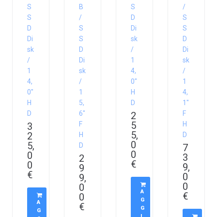
S
B
S
/
S
/
D
S
D
S
Di
S
Di
S
sk
D
sk
D
/
Di
/
Di
1
sk
1
sk
4,
/
4,
/
0″
1
0″
1
H
4,
H
5,
D
1″
D
6″
F
2
5
F
H
3
5,
2
H
D
0
5,
D
7
0
0
3
2
€
0
9,
9
€
0
9,
0
0
A
€
0
G
A
€
G
G
I