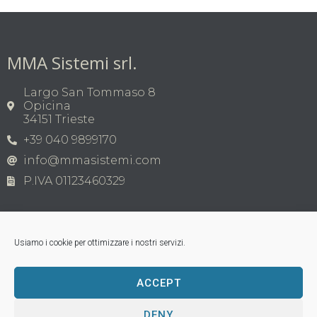
MMA Sistemi srl.
Largo San Tommaso 8
Opicina
34151 Trieste
+39 040 9899170
info@mmasistemi.com
P.IVA 01123460329
Usiamo i cookie per ottimizzare i nostri servizi.
ACCEPT
Copyright © MMA Sistemi s.r.l. 2026 | P.IVA
01123460329
Tutti i marchi appartengono ai legittimi proprietari;
DENY