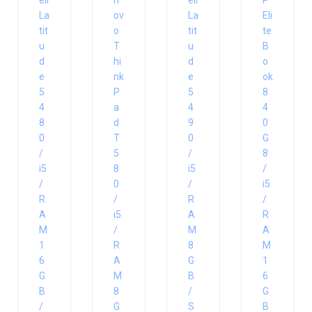
ell
n
ell
P
La
ov
La
Eli
tit
o
tit
te
u
T
u
B
d
hi
d
o
e
nk
e
ok
5
P
5
8
4
a
4
4
8
d
9
0
0
T
0
G
/
5
/
8
i5
8
i5
/
/
0
/
i5
R
/
R
/
A
i5
A
R
M
/
M
A
1
R
8
M
6
A
G
1
G
M
B
6
B
8
/
G
/
G
S
B