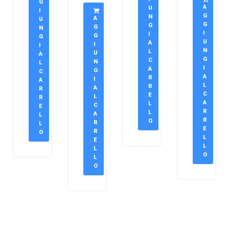
G
A
U
I
G
N
A
U
G
G
G
N
I
I
G
G
U
A
I
I
N
L
U
A
G
C
N
L
I
A
G
C
A
R
I
A
L
R
A
R
C
E
L
R
A
L
C
E
R
L
A
L
R
O
R
L
E
R
O
L
E
L
L
O
L
O