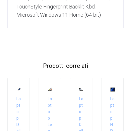
TouchStyle Fingerprint Backlit Kbd.,
Microsoft Windows 11 Home (64-bit)
Prodotti correlati
La
La
La
La
pt
pt
pt
pt
o
o
o
o
p
p
p
p
D
Le
D
H