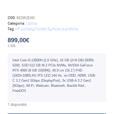
COD:
832W2EAR
Categoria:
Laptop
Tag:
HP portatili
,
Portatili i5
,
Ricerca preferita
899,00
€
+ IVA
Intel Core i5-13500H (2,6 GHz), 16 GB (2×8 GB) DDR5-
5200, SSD 512 GB M.2 PCIe NVMe, NVIDIA GeForce
RTX 4060 (8 GB GDDR6), 40,9 cm (16,1”) FHD
(1920×1080) AG IPS LED 144 Hz, no ODD, HDMI, USB-
C 3.2 Gen1 5Gbps (DisplayPort), 3x USB-A 3.2 Gen1
(5Gbps), Wi-Fi, Webcam, Bluetooth, Backlit Kbd.,
FreeDOS
1 disponibili