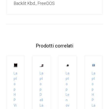
Backlit Kbd., FreeDOS
Prodotti correlati
La
La
La
La
pt
pt
pt
pt
o
o
o
o
p
p
p
p
H
D
Le
H
P
ell
n
P
Vi
La
ov
La