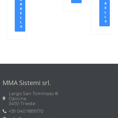
R
R
E
R
L
E
L
L
O
L
O
MMA Sistemi srl.
Largo San Tommaso 8
Opicina
34151 Trieste
+39 040 9899170