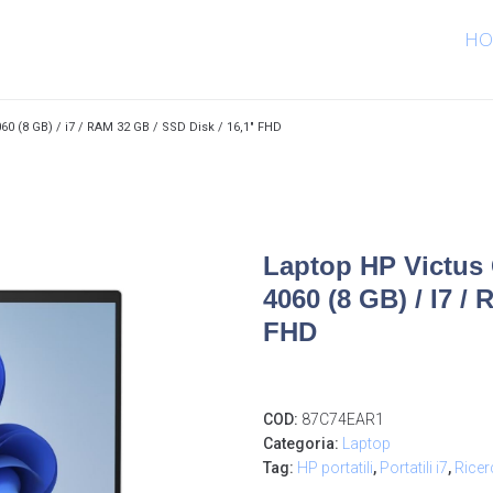
HO
0 (8 GB) / i7 / RAM 32 GB / SSD Disk / 16,1″ FHD
Laptop HP Victus
4060 (8 GB) / I7 /
FHD
COD:
87C74EAR1
Categoria:
Laptop
Tag:
HP portatili
,
Portatili i7
,
Ricer