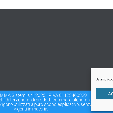
Usiamo i cook
A
MMA Sistemi s.r.l. 2026 | P.IVA 01123460329
oghi di terzi, nomi di prodotti commerciali, nomi di corporazi
 vengono utilizzati a puro scopo esplicativo, senza violazioni 
vigenti in materia.