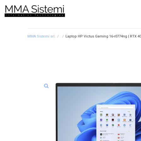
MMA Sistemi srl.
/
/
Laptop HP Victus Gaming 16-r0774ng | RTX 406