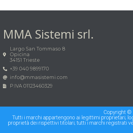
MMA Sistemi srl.
Largo San Tommaso 8
Opicina
34151 Trieste
+39 040 9899170
info@mmasistemi.com
P.IVA 01123460329
Copyright © 
Tutti i marchi appartengono ai legittimi proprietari; l
proprietà dei rispettivi titolari; tutti i marchi registrati