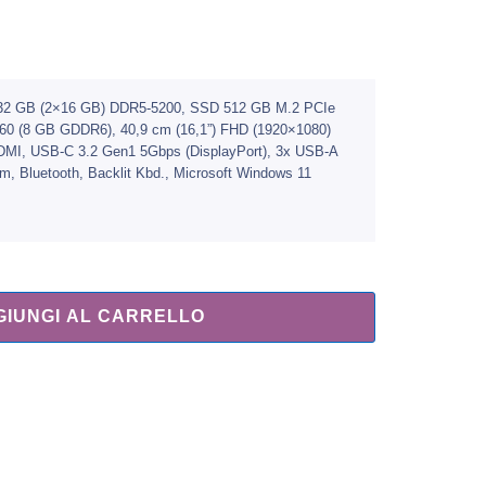
), 32 GB (2×16 GB) DDR5-5200, SSD 512 GB M.2 PCIe
0 (8 GB GDDR6), 40,9 cm (16,1”) FHD (1920×1080)
MI, USB-C 3.2 Gen1 5Gbps (DisplayPort), 3x USB-A
, Bluetooth, Backlit Kbd., Microsoft Windows 11
GIUNGI AL CARRELLO