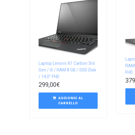
Lapto
Laptop Lenovo X1 Carbon 3rd
RAM 
Gen / i5 / RAM 8 GB / SSD Disk
FHD
/ 14,0″ FHD
379
299,00
€
AGGIUNGI AL
CARRELLO