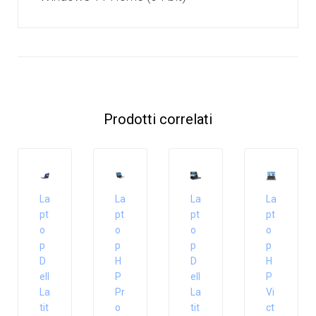
Prodotti correlati
La
La
La
La
pt
pt
pt
pt
o
o
o
o
p
p
p
p
D
H
D
H
ell
P
ell
P
La
Pr
La
Vi
tit
o
tit
ct