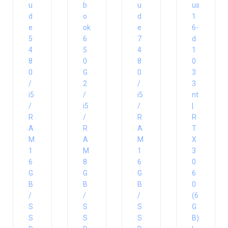
u
b
u
us
d
o
d
1
e
ok
e
6-
5
6
7
d
4
5
4
1
8
0
8
0
0
G
0
3
/
2
/
3
i5
/
i5
nt
/
i5
/
|
R
/
R
R
A
R
A
T
M
A
M
X
1
M
1
3
6
8
6
0
G
G
G
6
B
B
B
0
/
/
/
(6
S
S
S
G
S
S
S
B)