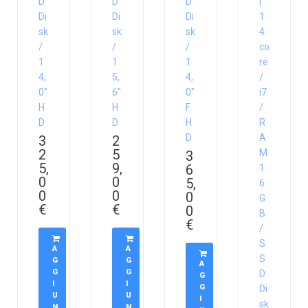
D
D
D
|
Di
Di
Di
1
sk
sk
sk
4
/
/
/
co
1
1
1
re
4,
5,
4,
/
0″
6″
0″
i7
H
H
F
/
D
D
H
R
D
A
3
2
2
5
M
3
5,
9,
6
1
0
0
5,
6
0
0
0
G
€
€
0
B
€
/
S
A
A
S
G
G
A
G
G
D
G
I
I
G
Di
U
U
I
sk
N
N