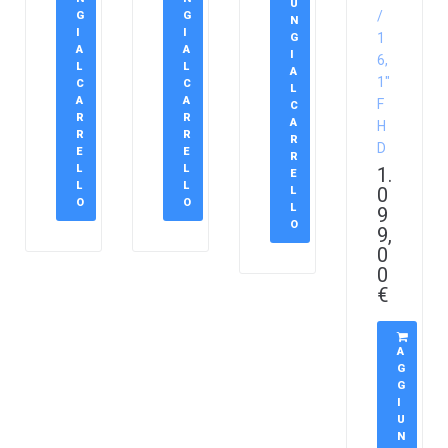
U
/
G
G
N
I
I
1
G
A
A
I
6,
L
L
A
1″
C
C
L
A
A
F
C
R
R
A
H
R
R
R
D
E
E
R
L
L
1.
E
L
L
0
L
O
O
L
9
O
9,
0
0
€
A
G
G
I
U
N