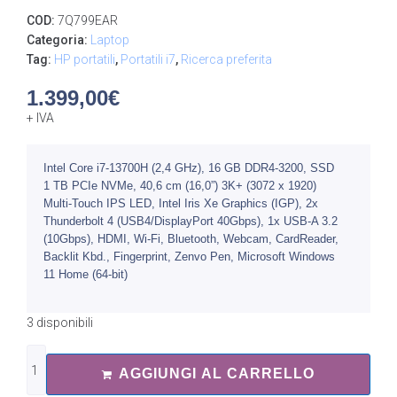
COD:
7Q799EAR
Categoria:
Laptop
Tag:
HP portatili
,
Portatili i7
,
Ricerca preferita
1.399,00
€
+ IVA
Intel Core i7-13700H (2,4 GHz), 16 GB DDR4-3200, SSD
1 TB PCIe NVMe, 40,6 cm (16,0”) 3K+ (3072 x 1920)
Multi-Touch IPS LED, Intel Iris Xe Graphics (IGP), 2x
Thunderbolt 4 (USB4/DisplayPort 40Gbps), 1x USB-A 3.2
(10Gbps), HDMI, Wi-Fi, Bluetooth, Webcam, CardReader,
Backlit Kbd., Fingerprint, Zenvo Pen, Microsoft Windows
11 Home (64-bit)
3 disponibili
AGGIUNGI AL CARRELLO