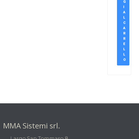
G
I
A
L
C
A
R
R
E
L
L
O
MMA Sistemi srl.
Largo San Tommaso 8