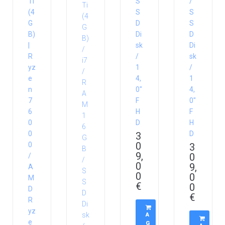
Ti
S
/
(4
S
S
G
D
S
B)
Di
D
|
sk
Di
R
/
sk
yz
1
/
e
4,
1
n
0″
4,
7
F
0″
6
H
F
0
D
H
0
D
3
0
0
3
9,
0
/
0
9,
A
0
0
M
€
0
D
€
R
yz
A
e
G