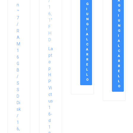
A
G
n
G
I
G
™
U
I
7
N
U
/
G
N
I
R
G
A
I
A
L
A
M
C
L
La
A
1
C
R
pt
A
6
R
R
o
G
E
R
p
B
L
E
H
L
/
L
O
P
L
S
O
Vi
S
ct
D
us
Di
1
sk
6-
/
d
1
1
6,