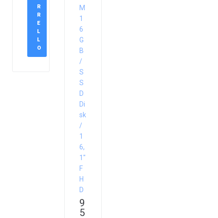
R
M
R
1
E
6
L
G
L
O
B
/
S
S
D
Di
sk
/
1
6,
1″
F
H
D
9
5