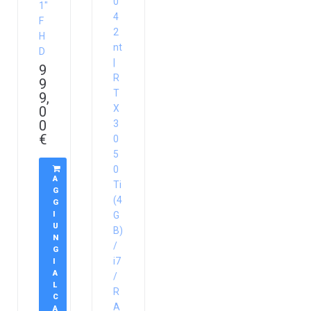
0
1″
4
F
2
H
nt
D
|
9
R
9
T
9,
X
0
0
3
€
0
5
0
A
Ti
G
(4
G
I
G
U
B)
N
/
G
i7
I
A
/
L
R
C
A
A