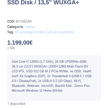
SSD Disk / 13,5″ WUXGA+
COD:
87C45EAR
Categoria:
Laptop
Tag:
HP portatili
,
Portatili i7
,
Ricerca preferita
1.199,00
€
+ IVA
Intel Core i7-1355U (1,7 GHz), 16 GB LPDDR4x-4266,
34,3 cm (13.5”) WUXGA+ (1920×1280) Multi-Touch BV
LED IPS, SSD 512 GB M.2 PCIe NVMe, no ODD, Intel®
Iris® Xe Graphics (IGP), 2x Thunderbolt 4 (USB-C / USB
4.0 / DisplayPort), 1x USB-A 3.2 (10 Gbps), Wi-Fi,
Bluetooth, Webcam, microSD, Backlit Kbd., Zenvo Pen,
Microsoft Windows 11 Home (64-bit)
1 disponibili