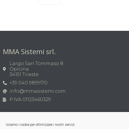
MMA Sistemi srl.
Largo San Tommaso 8
Opicina
34151 Trieste
+39 040 9899170
info@mmasistemi.com
P.IVA 01123460329
Usiamo i cookie per ottimizzare i nostri servizi.