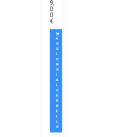
9,
0
0
€
A
G
G
I
U
N
G
I
A
L
C
A
R
R
E
L
L
O