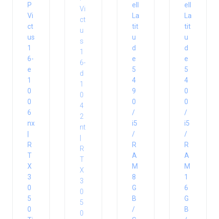
P
ell
ell
Vi
La
La
ct
tit
tit
us
u
u
1
d
d
6-
e
e
e
5
5
1
4
4
0
9
0
0
0
0
6
/
/
nx
i5
i5
|
/
/
R
R
R
T
A
A
X
M
M
3
8
1
0
G
6
5
B
G
0
/
B