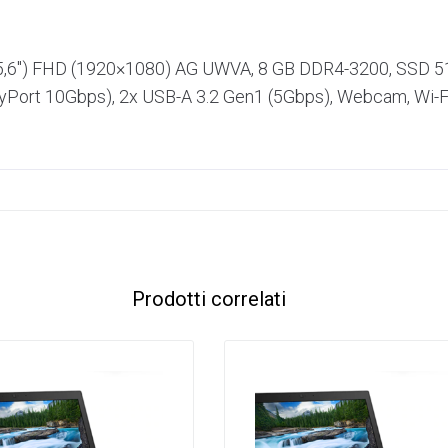
 (15,6″) FHD (1920×1080) AG UWVA, 8 GB DDR4-3200, SSD 
Port 10Gbps), 2x USB-A 3.2 Gen1 (5Gbps), Webcam, Wi-Fi,
Prodotti correlati