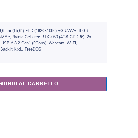
 39,6 cm (15,6″) FHD (1920×1080) AG UWVA, 8 GB
NVMe, Nvidia GeForce RTX2050 (4GB GDDR6), 2x
x USB-A 3.2 Gen1 (5Gbps), Webcam, Wi-Fi,
 Backlit Kbd., FreeDOS
GIUNGI AL CARRELLO