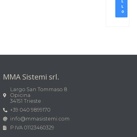
L
L
O
MMA Sistemi srl.
Largo San Tommaso 8
Opicina
34151 Trieste
+39 040 9899170
info@mmasistemi.com
P.IVA 01123460329