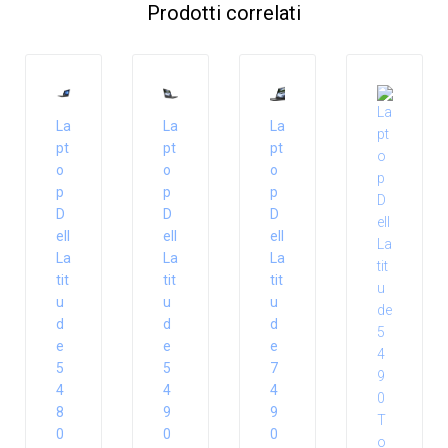
Prodotti correlati
La
La
La
pt
pt
pt
o
o
o
p
p
p
D
D
D
ell
ell
ell
La
La
La
tit
tit
tit
u
u
u
d
d
d
e
e
e
5
5
7
4
4
4
8
9
9
0
0
0