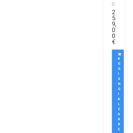
D
2
5
9,
0
0
€
A
G
G
I
U
N
G
I
A
L
C
A
R
R
E