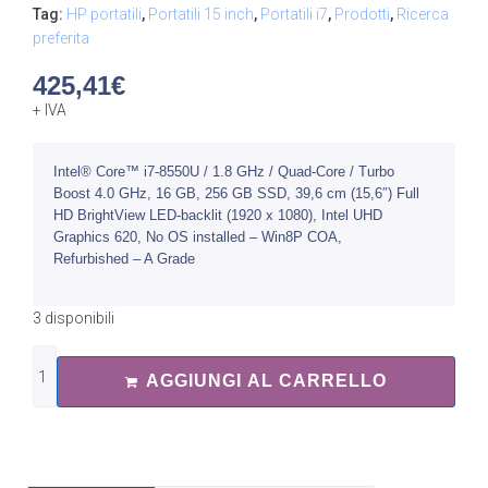
Tag:
HP portatili
,
Portatili 15 inch
,
Portatili i7
,
Prodotti
,
Ricerca
preferita
425,41
€
+ IVA
Intel® Core™ i7-8550U / 1.8 GHz / Quad-Core / Turbo
Boost 4.0 GHz, 16 GB, 256 GB SSD, 39,6 cm (15,6″) Full
HD BrightView LED-backlit (1920 x 1080), Intel UHD
Graphics 620, No OS installed – Win8P COA,
Refurbished – A Grade
3 disponibili
AGGIUNGI AL CARRELLO