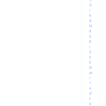
) /
i5
/
R
A
M
8
G
B
/
S
S
D
Di
sk
/
1
4,
0″
F
H