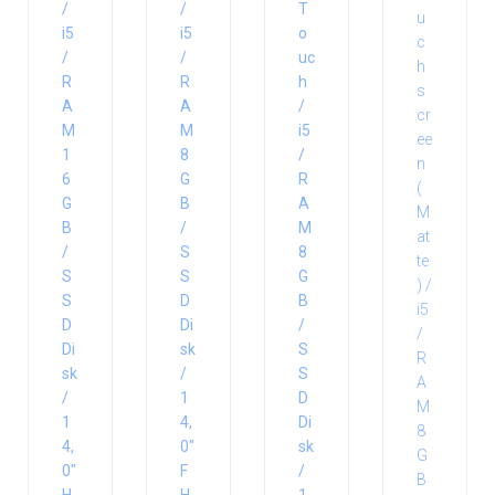
/
/
T
i5
i5
o
/
/
uc
R
R
h
A
A
/
M
M
i5
1
8
/
6
G
R
G
B
A
B
/
M
/
S
8
S
S
G
S
D
B
D
Di
/
Di
sk
S
sk
/
S
/
1
D
1
4,
Di
4,
0″
sk
0″
F
/