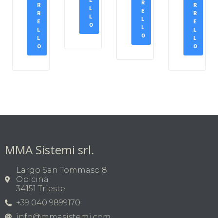
E
R
R
R
L
E
R
R
L
L
E
E
O
L
L
L
O
L
L
O
O
MMA Sistemi srl.
Largo San Tommaso 8
Opicina
34151 Trieste
+39 040 9899170
info@mmasistemi.com