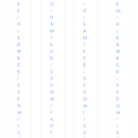
8
i5
/
8
0
/
i5
0s
/
R
/
/
i5
A
R
i5
/
M
A
/
R
1
M
R
A
6
1
A
M
G
6
M
8
B
G
8
G
/
B
G
B
S
/
B
/
S
S
/
S
D
S
S
S
Di
D
S
D
sk
Di
D
Di
/
sk
Di
sk
1
/
sk
/
4,
1
/
1
0″
4,
1
5,
F
0″
4,