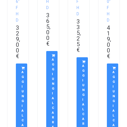
6″
H
F
0″
F
D
H
F
H
D
H
3
6
D
D
3
5,
3
3
4
0
5,
2
1
0
2
9,
9,
€
5
0
0
€
0
0
€
€
A
G
A
G
G
A
A
I
G
G
G
U
I
G
G
N
U
I
I
G
N
U
U
I
G
N
N
A
I
G
G
L
A
I
I
C
L
A
A
A
C
L
L
R
A
C
C
R
R
A
A