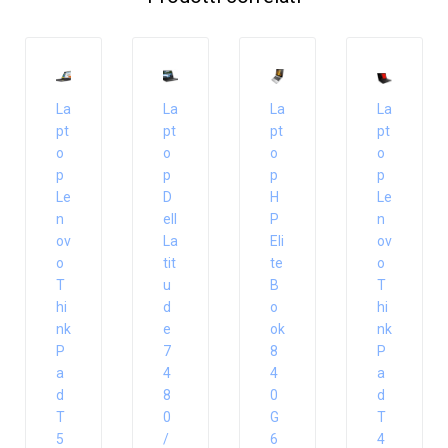
La
La
La
La
pt
pt
pt
pt
o
o
o
o
p
p
p
p
Le
D
H
Le
n
ell
P
n
ov
La
Eli
ov
o
tit
te
o
T
u
B
T
hi
d
o
hi
nk
e
ok
nk
P
7
8
P
a
4
4
a
d
8
0
d
T
0
G
T
5
/
6
4