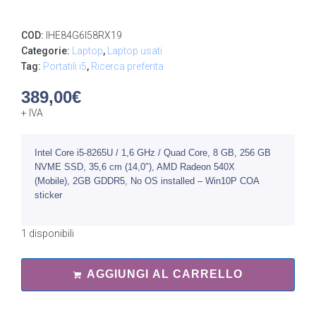
COD:
IHE84G6I58RX19
Categorie:
Laptop
,
Laptop usati
Tag:
Portatili i5
,
Ricerca preferita
389,00
€
+ IVA
Intel Core i5-8265U / 1,6 GHz / Quad Core, 8 GB, 256 GB
NVME SSD, 35,6 cm (14,0″), AMD Radeon 540X
(Mobile), 2GB GDDR5, No OS installed – Win10P COA
sticker
1 disponibili
AGGIUNGI AL CARRELLO