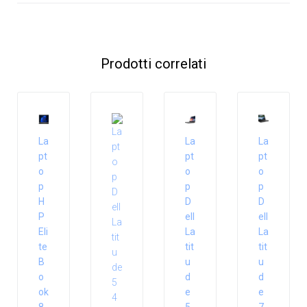
Prodotti correlati
La
La
La
pt
pt
pt
o
o
o
p
p
p
H
D
D
P
ell
ell
Eli
La
La
te
tit
tit
B
u
u
o
d
d
ok
e
e