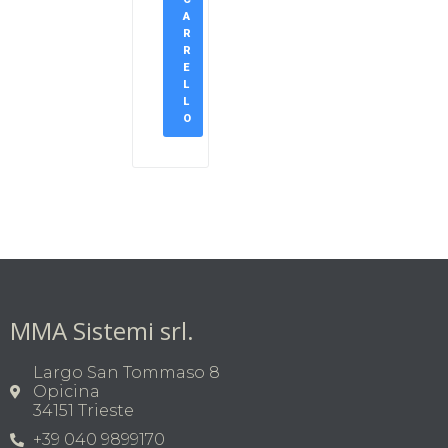
A
R
R
E
L
L
O
MMA Sistemi srl.
Largo San Tommaso 8
Opicina
34151 Trieste
+39 040 9899170