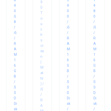
8
5
7
4
4
4
0
0
8
G
0
0
8
/
/
/
i5
i5
i5
/
/
/
R
R
R
A
A
A
M
M
M
1
1
1
6
6
6
G
G
G
B
B
B
/
/
/
S
S
S
S
S
S
D
D
D
Di
Di
Di
sk
sk
sk
/
/