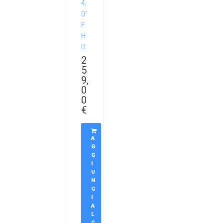
4,
0″
F
H
D
2
5
9,
0
0
€
A
G
G
I
U
N
G
I
A
L
C