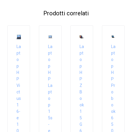
Prodotti correlati
La
La
La
La
pt
pt
pt
pt
o
o
o
o
p
p
p
p
H
H
H
H
P
P
P
P
Vi
La
Z
Pr
ct
pt
B
o
us
o
o
b
1
p
ok
o
6-
1
1
ok
e
5s
5
6
1
-
G
5
0
e
6
0