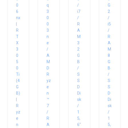
0
q
/
G
6
3
i7
2
nx
0
/
/
|
0
R
i5
R
3
A
/
T
n
M
R
X
e
3
A
3
/
2
M
0
A
G
8
5
M
B
G
0
D
/
B
Ti
R
S
/
(4
yz
S
S
G
e
D
S
B)
n
Di
D
|
™
sk
Di
R
7
/
sk
yz
/
1
/
e
R
5,
1
n
A
6″
5,