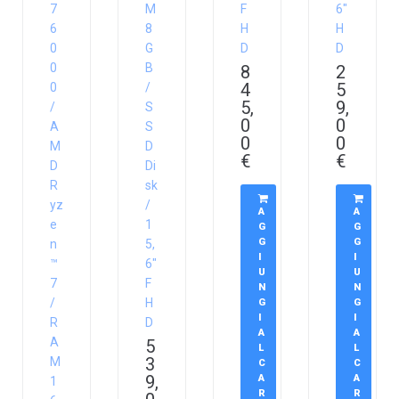
7
M
F
6″
6
8
H
H
0
G
D
D
0
B
8
2
4
5
0
/
5,
9,
/
S
0
0
A
S
0
0
M
D
€
€
D
Di
R
sk
yz
/
A
A
e
1
G
G
G
G
n
5,
I
I
™
6″
U
U
7
F
N
N
/
H
G
G
I
I
R
D
A
A
A
5
L
L
3
M
C
C
9,
A
A
1
R
R