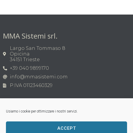
MMA Sistemi srl.
Largo San Tommaso 8
Opicina
34151 Trieste
+39 040 9899170
info@mmasistemi.com
P.IVA 01123460329
Usiamo i cookie per ottimizzare i nostri servizi.
ACCEPT
Copyright © MMA Sistemi s.r.l. 2026 | P.IVA