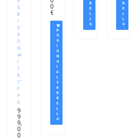
0
6
R
R
0
G
E
E
€
B
L
L
L
L
/
O
O
S
A
S
G
G
D
I
Di
U
sk
N
/
G
I
1
A
6,
L
1″
C
A
F
R
H
R
D
E
L
9
L
9
O
9,
0
0