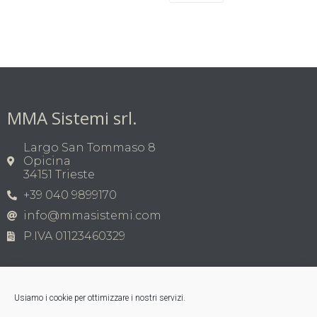
MMA Sistemi srl.
Largo San Tommaso 8
Opicina
34151 Trieste
+39 040 9899170
info@mmasistemi.com
P.IVA 01123460329
Usiamo i cookie per ottimizzare i nostri servizi.