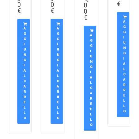
€
0
0
0
€
€
0
€
A
G
A
A
G
G
G
A
I
G
G
G
U
I
I
G
N
U
U
I
G
N
N
U
I
G
G
N
A
I
I
G
L
A
A
I
C
L
L
A
A
C
C
L
R
A
A
C
R
R
R
A
E
R
R
R
L
E
E
R
L
L
L
E
O
L
L
L
O
O
L
O