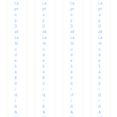
La
La
La
La
pt
pt
pt
pt
o
o
o
o
p
p
p
p
D
D
D
D
ell
ell
ell
ell
La
La
La
La
tit
tit
tit
tit
u
u
u
u
d
d
d
d
e
e
e
e
5
5
5
5
4
4
4
4
8
8
0
0
0
0
0
0
/
/
/
/
i5
i5
i7
i5
/
/
/
/
R
R
R
R
A
A
A
A