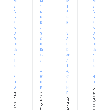
M
M
M
M
8
1
1
8
G
6
6
G
B
G
G
B
/
B
B
/
S
/
/
S
S
S
S
S
D
S
S
D
Di
D
D
Di
sk
Di
Di
sk
/
sk
sk
/
1
/
/
1
4,
1
1
4,
0″
4,
4,
0″
F
0″
0″
H
H
H
F
D
D
D
H
2
6
D
3
3
9,
1
2
3
0
9,
5,
7
0
0
0
9,