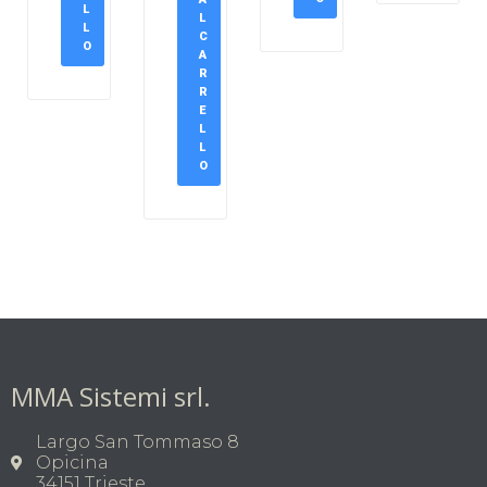
L
L
L
C
O
A
R
R
E
L
L
O
MMA Sistemi srl.
Largo San Tommaso 8
Opicina
34151 Trieste