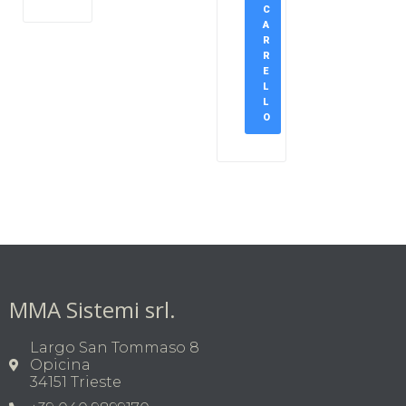
C
A
R
R
E
L
L
O
MMA Sistemi srl.
Largo San Tommaso 8
Opicina
34151 Trieste