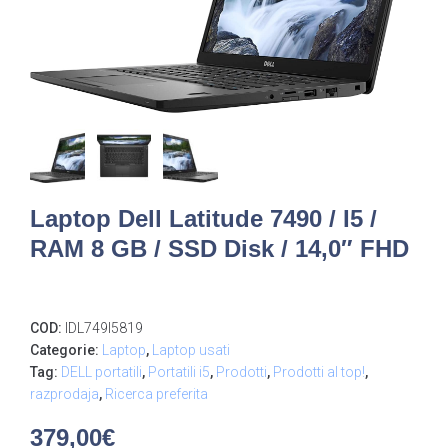
Laptop Dell Latitude 7490 / I5 /
RAM 8 GB / SSD Disk / 14,0″ FHD
COD:
IDL749I5819
Categorie:
Laptop
,
Laptop usati
Tag:
DELL portatili
,
Portatili i5
,
Prodotti
,
Prodotti al top!
,
razprodaja
,
Ricerca preferita
379,00
€