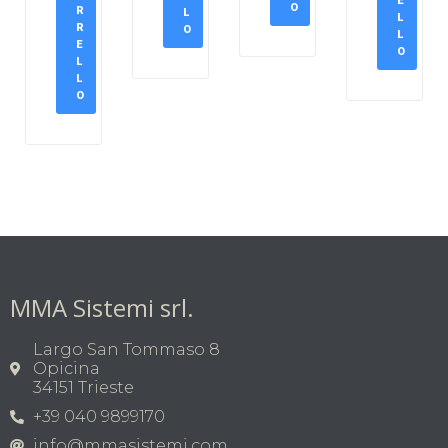
E
O
R
L
L
R
O
L
E
O
L
L
O
MMA Sistemi srl.
Largo San Tommaso 8
Opicina
34151 Trieste
+39 040 9899170
info@mmasistemi.com