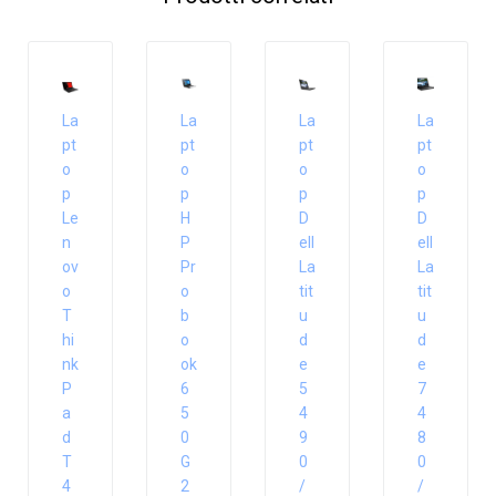
La
La
La
La
pt
pt
pt
pt
o
o
o
o
p
p
p
p
Le
H
D
D
n
P
ell
ell
ov
Pr
La
La
o
o
tit
tit
T
b
u
u
hi
o
d
d
nk
ok
e
e
P
6
5
7
a
5
4
4
d
0
9
8
T
G
0
0
4
2
/
/