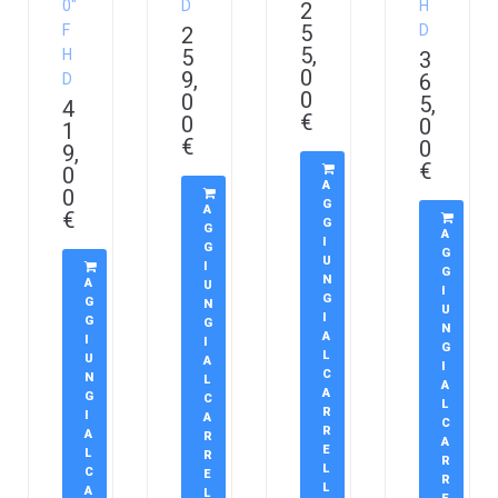
0″
D
H
2
5
F
D
2
5,
5
H
3
0
9,
6
D
0
0
5,
4
€
0
0
1
€
0
9,
€
0
A
0
G
A
€
G
G
A
I
G
G
U
I
G
N
A
U
I
G
G
N
U
I
G
G
N
A
I
I
G
L
U
A
I
C
N
L
A
A
G
C
L
R
I
A
C
R
A
R
A
E
L
R
R
L
C
E
R
L
A
L