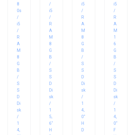
8
/
i5
i5
0s
i5
/
/
/
/
R
R
i5
R
A
A
/
A
M
M
R
M
8
1
A
8
G
6
M
G
B
G
8
B
/
B
G
/
S
/
B
S
S
S
/
S
D
S
S
D
Di
D
S
Di
sk
Di
D
sk
/
sk
Di
/
1
/
sk
1
4,
1
/
5,
0″
4,
1
6″
H
0″
4,
H
D
F