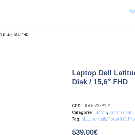
HO
SD Disk / 15,6″ FHD
Laptop Dell Latitu
Disk / 15,6″ FHD
COD:
IRDL559I78191
Categorie:
Laptop
,
Laptop usati
Tag:
DELL portatili
,
Portatili i7
,
Pro
539,00
€