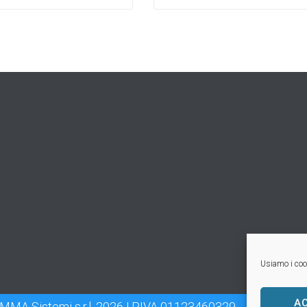
Usiamo i cook
A
MMA Sistemi s.r.l. 2026 | P.IVA 01123460329