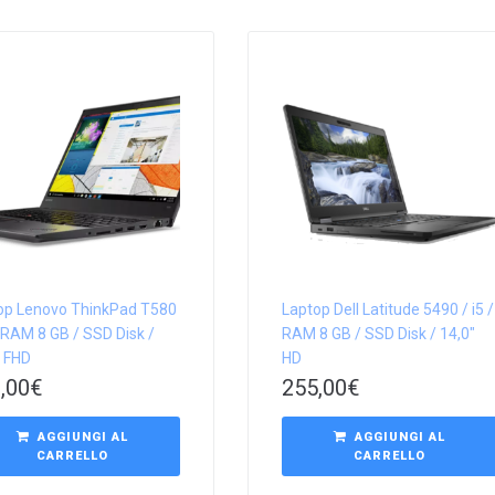
op Lenovo ThinkPad T580
Laptop Dell Latitude 5490 / i5 /
/ RAM 8 GB / SSD Disk /
RAM 8 GB / SSD Disk / 14,0″
″ FHD
HD
,00
€
255,00
€
AGGIUNGI AL
AGGIUNGI AL
CARRELLO
CARRELLO