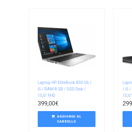
Laptop HP EliteBook 850 G6 /
Lapt
i5 / RAM 8 GB / SSD Disk /
/ i5 
15,6″ FHD
15,6
399,00
€
299
AGGIUNGI AL
CARRELLO