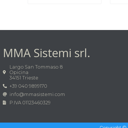
MMA Sistemi srl.
Largo San Tommaso 8
Opicina
34151 Trieste
+39 040 9899170
info@mmasistemi.com
P.IVA 01123460329
Copyright © 