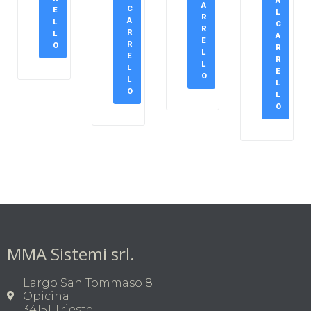
A
A
C
E
L
R
A
L
C
R
R
L
A
E
R
O
R
L
E
R
L
L
E
O
L
L
O
L
O
MMA Sistemi srl.
Largo San Tommaso 8
Opicina
34151 Trieste