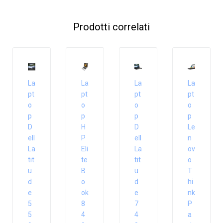
Prodotti correlati
La
La
La
La
pt
pt
pt
pt
o
o
o
o
p
p
p
p
D
H
D
Le
ell
P
ell
n
La
Eli
La
ov
tit
te
tit
o
u
B
u
T
d
o
d
hi
e
ok
e
nk
5
8
7
P
5
4
4
a