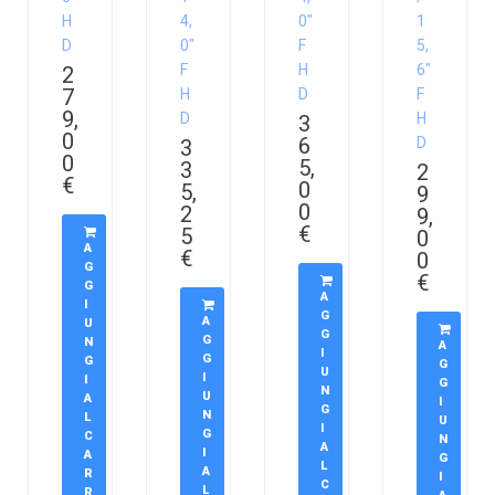
H
4,
0″
1
D
0″
F
5,
F
H
6″
2
7
H
D
F
9,
D
H
3
0
6
D
3
0
5,
3
2
€
0
5,
9
0
2
9,
€
5
0
A
€
0
G
€
G
A
I
G
A
U
G
G
N
A
I
G
G
G
U
I
I
G
N
U
A
I
G
N
L
U
I
G
C
N
A
I
A
G
L
A
R
I
C
L
R