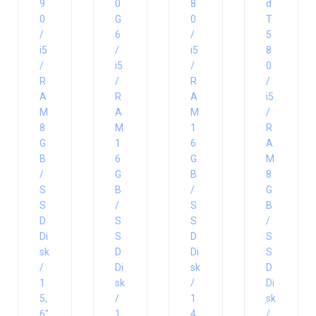
9
0
8
d
0
G
0
T
/
6
/
5
i5
/
i5
8
/
i5
/
0
R
/
R
/
A
R
A
i5
M
A
M
/
8
M
1
R
G
1
6
A
B
6
G
M
/
G
B
8
S
B
/
G
S
/
S
B
D
S
S
/
Di
S
D
S
sk
D
Di
S
/
Di
sk
D
1
sk
/
Di
5,
/
1
sk
6″
1
4,
/