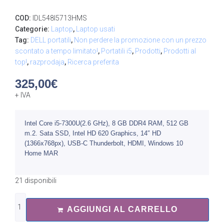
COD:
IDL548I5713HMS
Categorie:
Laptop
,
Laptop usati
Tag:
DELL portatili
,
Non perdere la promozione con un prezzo
scontato a tempo limitato!
,
Portatili i5
,
Prodotti
,
Prodotti al
top!
,
razprodaja
,
Ricerca preferita
325,00
€
+ IVA
Intel Core i5-7300U(2.6 GHz), 8 GB DDR4 RAM, 512 GB
m.2. Sata SSD, Intel HD 620 Graphics, 14″ HD
(1366x768px), USB-C Thunderbolt, HDMI, Windows 10
Home MAR
21 disponibili
AGGIUNGI AL CARRELLO