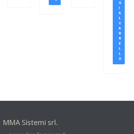
G
I
A
L
C
A
R
R
E
L
L
O
MMA Sistemi srl.