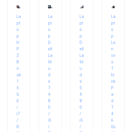
La
La
La
La
pt
pt
pt
pt
o
o
o
o
p
p
p
p
H
D
D
Le
P
ell
ell
n
Z
La
La
ov
B
tit
tit
o
o
u
u
T
ok
d
d
hi
1
e
e
nk
5
7
5
P
G
4
4
a
6
8
8
d
/
0
0
T
i7
/
/
4
/
i5
i5
6
R
/
/
0s