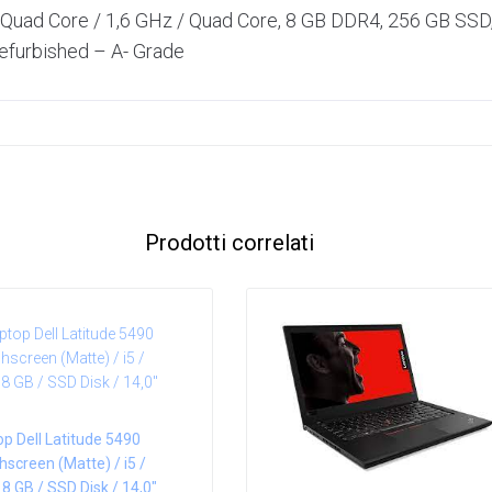
/ Quad Core / 1,6 GHz / Quad Core, 8 GB DDR4, 256 GB SSD,
efurbished – A- Grade
Prodotti correlati
p Dell Latitude 5490
screen (Matte) / i5 /
 GB / SSD Disk / 14,0″