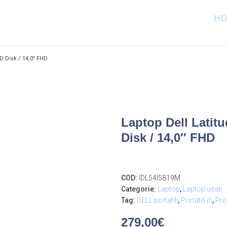
HO
SD Disk / 14,0″ FHD
Laptop Dell Latitu
Disk / 14,0″ FHD
COD:
IDL54I5819M
Categorie:
Laptop
,
Laptop usati
Tag:
DELL portatili
,
Portatili i5
,
Pro
279,00
€