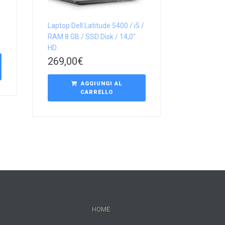
Laptop Dell Latitude 5400 / i5 /
RAM 8 GB / SSD Disk / 14,0″
HD
269,00
€
AGGIUNGI AL
CARRELLO
HOME