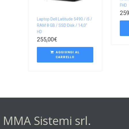
FHD
259
Laptop Dell Latitude 5490 / i5 /
RAM 8 GB / SSD Disk / 14,0″
HD
255,00
€
AGGIUNGI AL
CARRELLO
MMA Sistemi srl.