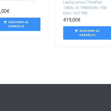
Laptop Lenovo ThinkPad
T480s / i5 / RAM 8 GB / SSD
,00
€
Disk / 14,0″ FHD
419,00
€
AGGIUNGI AL
CARRELLO
AGGIUNGI AL
CARRELLO